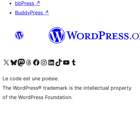
bbPress
↗
BuddyPress
↗
Visitez notre compte X (précédemment Twitter)
Visiter notre compte Bluesky
Visiter notre compte Mastodon
Visiter notre compte Threads
Consulter notre compte Facebook
Consulter notre compte Instagram
Consulter notre compte LinkedIn
Visiter notre compte TokTok
Visiter notre chaîne YouTube
Visiter notre compte Tumblr
Le code est une poésie.
The WordPress® trademark is the intellectual property
of the WordPress Foundation.