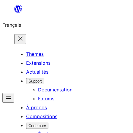
Aller
au
Français
contenu
Thèmes
Extensions
Actualités
Support
Documentation
Forums
À propos
Compositions
Contribuer