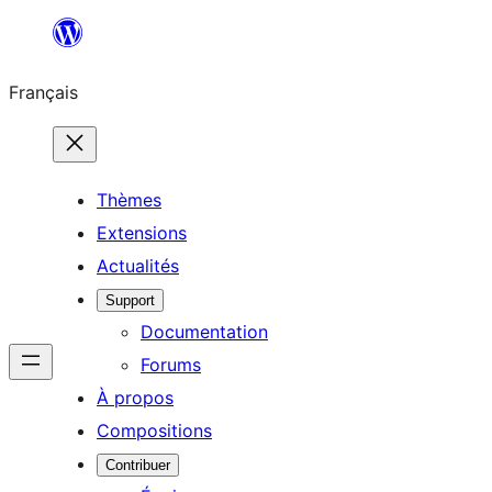
Aller
au
Français
contenu
Thèmes
Extensions
Actualités
Support
Documentation
Forums
À propos
Compositions
Contribuer