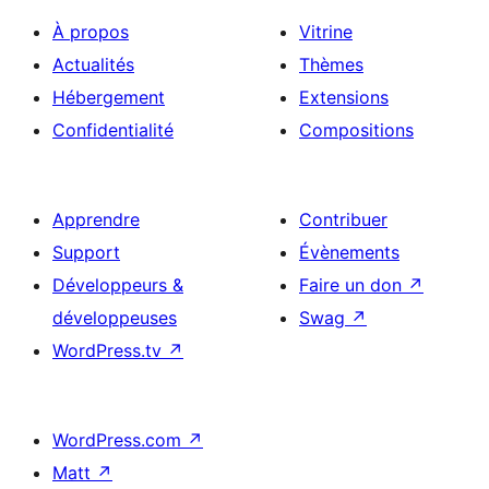
À propos
Vitrine
Actualités
Thèmes
Hébergement
Extensions
Confidentialité
Compositions
Apprendre
Contribuer
Support
Évènements
Développeurs &
Faire un don
↗
développeuses
Swag
↗
WordPress.tv
↗
WordPress.com
↗
Matt
↗