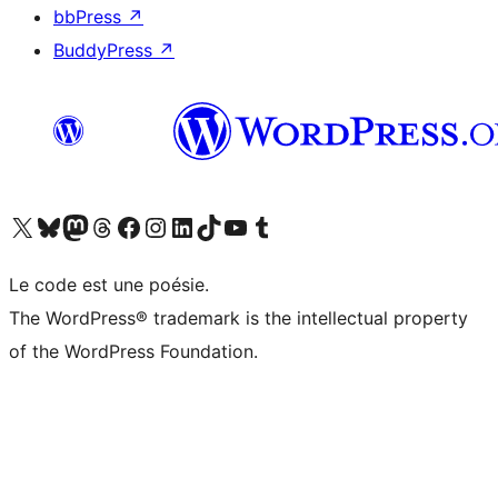
bbPress
↗
BuddyPress
↗
Visitez notre compte X (précédemment Twitter)
Visiter notre compte Bluesky
Visiter notre compte Mastodon
Visiter notre compte Threads
Consulter notre compte Facebook
Consulter notre compte Instagram
Consulter notre compte LinkedIn
Visiter notre compte TokTok
Visiter notre chaîne YouTube
Visiter notre compte Tumblr
Le code est une poésie.
The WordPress® trademark is the intellectual property
of the WordPress Foundation.