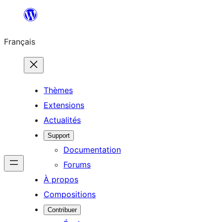
Aller
au
Français
contenu
Thèmes
Extensions
Actualités
Support
Documentation
Forums
À propos
Compositions
Contribuer