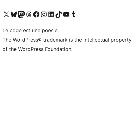
Visitez notre compte X (précédemment Twitter)
Visiter notre compte Bluesky
Visiter notre compte Mastodon
Visiter notre compte Threads
Consulter notre compte Facebook
Consulter notre compte Instagram
Consulter notre compte LinkedIn
Visiter notre compte TokTok
Visiter notre chaîne YouTube
Visiter notre compte Tumblr
Le code est une poésie.
The WordPress® trademark is the intellectual property
of the WordPress Foundation.