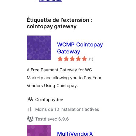
Étiquette de l’extension :
cointopay gateway
WCMP Cointopay
Gateway
notes
(1
)
en
tout
A Free Payment Gateway for WC
Marketplace allowing you to Pay Your
Vendors Using Cointopay.
Cointopaydev
Moins de 10 installations actives
Testé avec 6.9.6
MultiVendorX