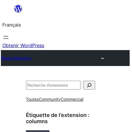
Aller
au
Français
contenu
Obtenir WordPress
Plugin Directory
Rechercher
Toutes
Community
Commercial
Étiquette de l’extension :
columns