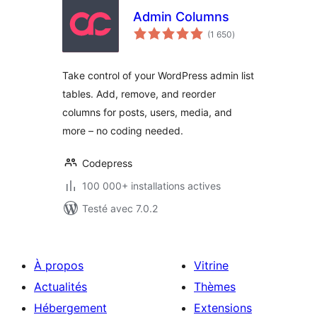
Admin Columns
notes
(1 650
)
en
tout
Take control of your WordPress admin list
tables. Add, remove, and reorder
columns for posts, users, media, and
more – no coding needed.
Codepress
100 000+ installations actives
Testé avec 7.0.2
À propos
Vitrine
Actualités
Thèmes
Hébergement
Extensions