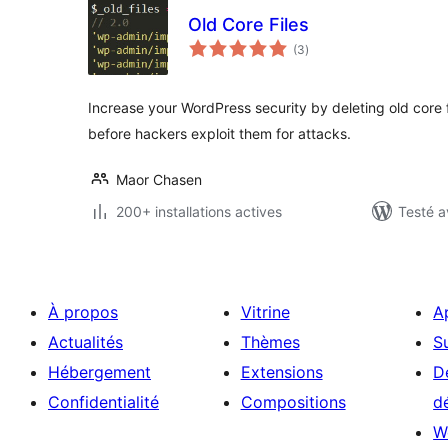
Old Core Files
notes
(3
)
en
tout
Increase your WordPress security by deleting old core fi
before hackers exploit them for attacks.
Maor Chasen
200+ installations actives
Testé a
À propos
Vitrine
A
Actualités
Thèmes
S
Hébergement
Extensions
D
Confidentialité
Compositions
d
W