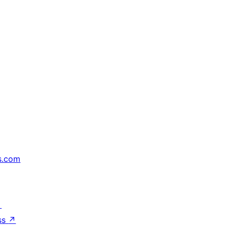
s.com
↗
ss
↗