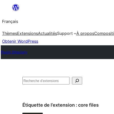
Aller
au
Français
contenu
Thèmes
Extensions
Actualités
Support
À propos
Composit
Obtenir WordPress
Plugin Directory
Rechercher
Étiquette de l’extension :
core files