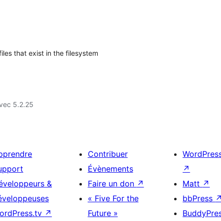
les that exist in the filesystem
vec 5.2.25
pprendre
Contribuer
WordPres
upport
Évènements
↗
éveloppeurs &
Faire un don
↗
Matt
↗
éveloppeuses
« Five For the
bbPress
ordPress.tv
↗
Future »
BuddyPre