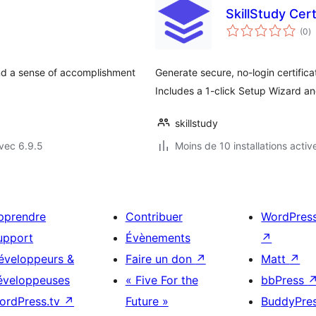
SkillStudy Cer
n
(0
)
e
to
and a sense of accomplishment
Generate secure, no-login certifica
Includes a 1-click Setup Wizard a
skillstudy
vec 6.9.5
Moins de 10 installations activ
pprendre
Contribuer
WordPres
upport
Évènements
↗
éveloppeurs &
Faire un don
↗
Matt
↗
éveloppeuses
« Five For the
bbPress
ordPress.tv
↗
Future »
BuddyPre