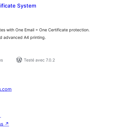
tificate System
otes
n
ut
tes with One Email = One Certificate protection.
nd advanced A4 printing.
es
Testé avec 7.0.2
s.com
↗
ss
↗