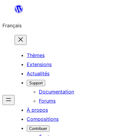
Aller
au
Français
contenu
Thèmes
Extensions
Actualités
Support
Documentation
Forums
À propos
Compositions
Contribuer