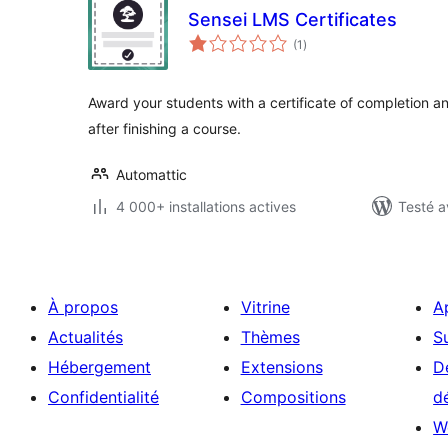
Sensei LMS Certificates
notes
(1
)
en
tout
Award your students with a certificate of completion 
after finishing a course.
Automattic
4 000+ installations actives
Testé a
À propos
Vitrine
A
Actualités
Thèmes
S
Hébergement
Extensions
D
Confidentialité
Compositions
d
W