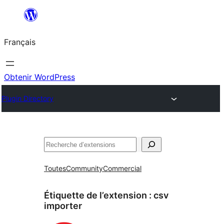
Aller
au
Français
contenu
Obtenir WordPress
Plugin Directory
Rechercher
Toutes
Community
Commercial
Étiquette de l’extension :
csv
importer