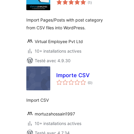
notes
(1
)
en
tout
Import Pages/Posts with post category
from CSV files into WordPress.
Virtual Employee Pvt Ltd
10+ installations actives
Testé avec 4.9.30
Importe CSV
notes
(0
)
en
tout
Import CSV
mortuzahossain1997
10+ installations actives
Testé avec 4.7.34