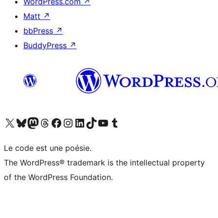
WordPress.com
↗
Matt
↗
bbPress
↗
BuddyPress
↗
Visitez notre compte X (précédemment Twitter)
Visiter notre compte Bluesky
Visiter notre compte Mastodon
Visiter notre compte Threads
Consulter notre compte Facebook
Consulter notre compte Instagram
Consulter notre compte LinkedIn
Visiter notre compte TokTok
Visiter notre chaîne YouTube
Visiter notre compte Tumblr
Le code est une poésie.
The WordPress® trademark is the intellectual property
of the WordPress Foundation.