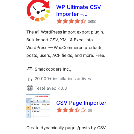
WP Ultimate CSV
Importer –
notes
WordPress Import
(585
)
en
tout
& Export for CSV,
The #1 WordPress import export plugin.
XML & Excel
Bulk import CSV, XML & Excel into
WordPress — WooCommerce products,
posts, users, ACF fields, and more. Free.
Smackcoders Inc.,
20 000+ installations actives
Testé avec 7.0.3
CSV Page Importer
notes
(6
)
en
tout
Create dynamically pages/posts by CSV