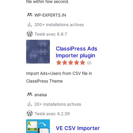
file within few second.
WP-EXPERTS.IN
200+ installations actives
Testé avec 6.8.7
ClassiPress Ads
Importer plugin
notes
(2
)
en
tout
Import Ads+Users from CSV file in
ClassiPress Theme
anaisa
20+ installations actives
Testé avec 4.2.39
VE CSV Importer