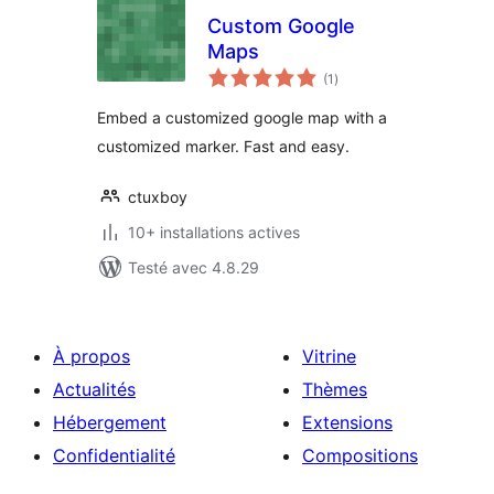
Custom Google
Maps
notes
(1
)
en
tout
Embed a customized google map with a
customized marker. Fast and easy.
ctuxboy
10+ installations actives
Testé avec 4.8.29
À propos
Vitrine
Actualités
Thèmes
Hébergement
Extensions
Confidentialité
Compositions