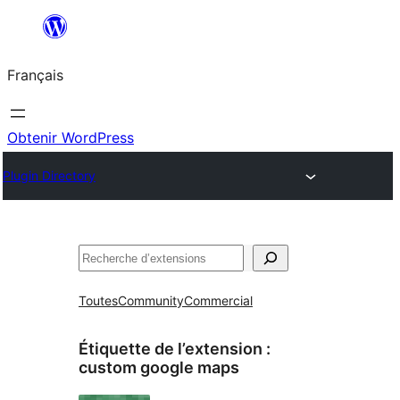
Aller
au
Français
contenu
Obtenir WordPress
Plugin Directory
Rechercher
Toutes
Community
Commercial
Étiquette de l’extension :
custom google maps