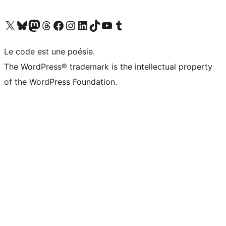
Visitez notre compte X (précédemment Twitter)
Visiter notre compte Bluesky
Visiter notre compte Mastodon
Visiter notre compte Threads
Consulter notre compte Facebook
Consulter notre compte Instagram
Consulter notre compte LinkedIn
Visiter notre compte TokTok
Visiter notre chaîne YouTube
Visiter notre compte Tumblr
Le code est une poésie.
The WordPress® trademark is the intellectual property
of the WordPress Foundation.