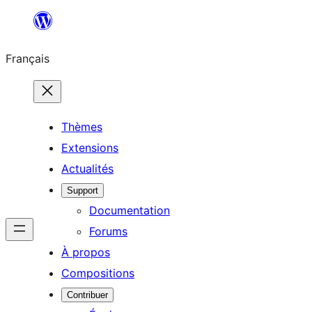
Aller
au
Français
contenu
Thèmes
Extensions
Actualités
Support
Documentation
Forums
À propos
Compositions
Contribuer