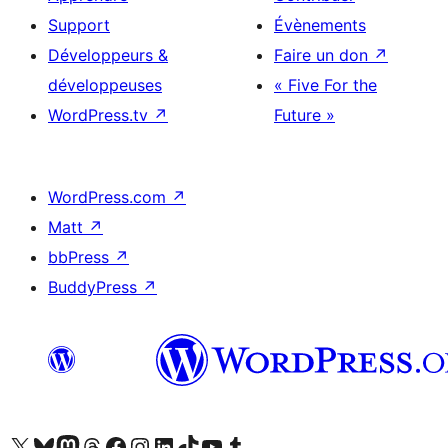
Support
Évènements
Développeurs &
Faire un don
↗
développeuses
« Five For the
WordPress.tv
↗
Future »
WordPress.com
↗
Matt
↗
bbPress
↗
BuddyPress
↗
Visitez notre compte X (précédemment Twitter)
Visiter notre compte Bluesky
Visiter notre compte Mastodon
Visiter notre compte Threads
Consulter notre compte Facebook
Consulter notre compte Instagram
Consulter notre compte LinkedIn
Visiter notre compte TokTok
Visiter notre chaîne YouTube
Visiter notre compte Tumblr