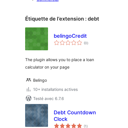
Étiquette de l’extension :
debt
belingoCredit
notes
(0
)
en
tout
The plugin allows you to place a loan
calculator on your page
Belingo
10+ installations actives
Testé avec 6.7.6
Debt Countdown
Clock
notes
(1
)
en