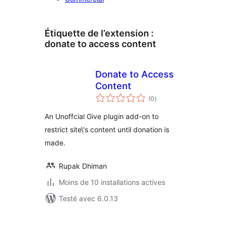
Étiquette de l’extension :
donate to access content
Donate to Access
Content
notes
(0
)
en
tout
An Unoffcial Give plugin add-on to
restrict site\'s content until donation is
made.
Rupak Dhiman
Moins de 10 installations actives
Testé avec 6.0.13