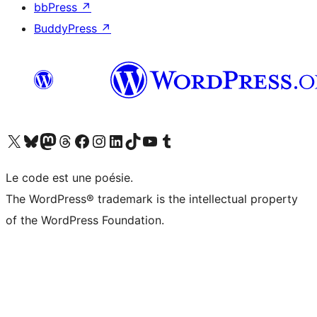
bbPress
↗
BuddyPress
↗
Visitez notre compte X (précédemment Twitter)
Visiter notre compte Bluesky
Visiter notre compte Mastodon
Visiter notre compte Threads
Consulter notre compte Facebook
Consulter notre compte Instagram
Consulter notre compte LinkedIn
Visiter notre compte TokTok
Visiter notre chaîne YouTube
Visiter notre compte Tumblr
Le code est une poésie.
The WordPress® trademark is the intellectual property
of the WordPress Foundation.