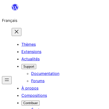
Aller
au
Français
contenu
Thèmes
Extensions
Actualités
Support
Documentation
Forums
À propos
Compositions
Contribuer