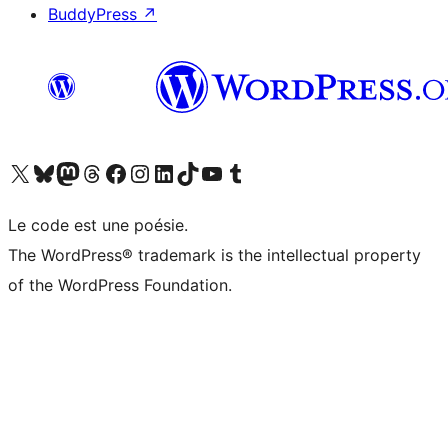
BuddyPress
↗
Visitez notre compte X (précédemment Twitter)
Visiter notre compte Bluesky
Visiter notre compte Mastodon
Visiter notre compte Threads
Consulter notre compte Facebook
Consulter notre compte Instagram
Consulter notre compte LinkedIn
Visiter notre compte TokTok
Visiter notre chaîne YouTube
Visiter notre compte Tumblr
Le code est une poésie.
The WordPress® trademark is the intellectual property
of the WordPress Foundation.