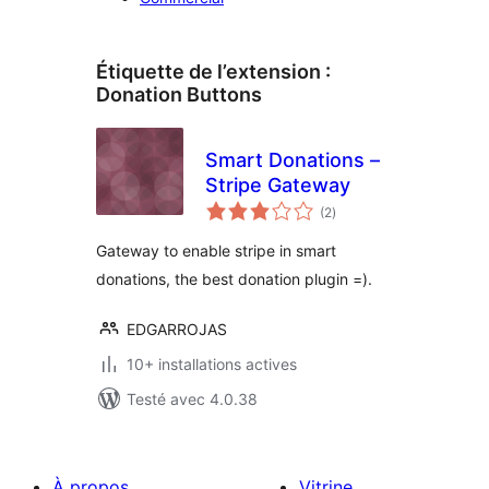
Étiquette de l’extension :
Donation Buttons
Smart Donations –
Stripe Gateway
notes
(2
)
en
tout
Gateway to enable stripe in smart
donations, the best donation plugin =).
EDGARROJAS
10+ installations actives
Testé avec 4.0.38
À propos
Vitrine