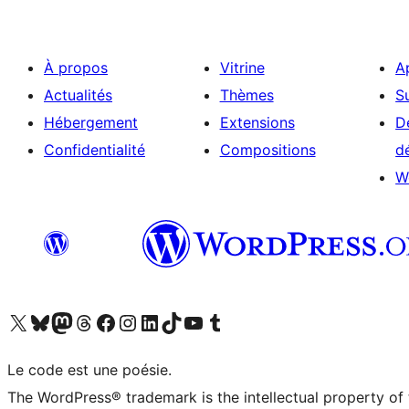
À propos
Vitrine
A
Actualités
Thèmes
S
Hébergement
Extensions
D
Confidentialité
Compositions
d
W
Visitez notre compte X (précédemment Twitter)
Visiter notre compte Bluesky
Visiter notre compte Mastodon
Visiter notre compte Threads
Consulter notre compte Facebook
Consulter notre compte Instagram
Consulter notre compte LinkedIn
Visiter notre compte TokTok
Visiter notre chaîne YouTube
Visiter notre compte Tumblr
Le code est une poésie.
The WordPress® trademark is the intellectual property of