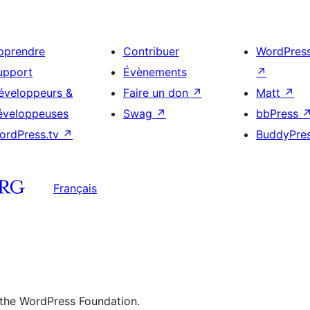
pprendre
Contribuer
WordPres
upport
Évènements
↗
éveloppeurs &
Faire un don
↗
Matt
↗
éveloppeuses
Swag
↗
bbPress
ordPress.tv
↗
BuddyPre
Français
 the WordPress Foundation.