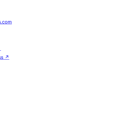
s.com
↗
ss
↗