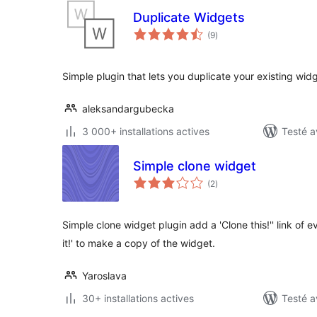
Duplicate Widgets
notes
(9
)
en
tout
Simple plugin that lets you duplicate your existing widge
aleksandargubecka
3 000+ installations actives
Testé a
Simple clone widget
notes
(2
)
en
tout
Simple clone widget plugin add a 'Clone this!'' link of e
it!' to make a copy of the widget.
Yaroslava
30+ installations actives
Testé a