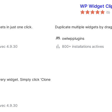
WP Widget Clip
no
(5
)
e
to
ts in just one click.
Duplicate multiple widgets by drag
owlwpplugins
vec 4.9.30
800+ installations actives
very widget. Simply click 'Clone
vec 4.9.30