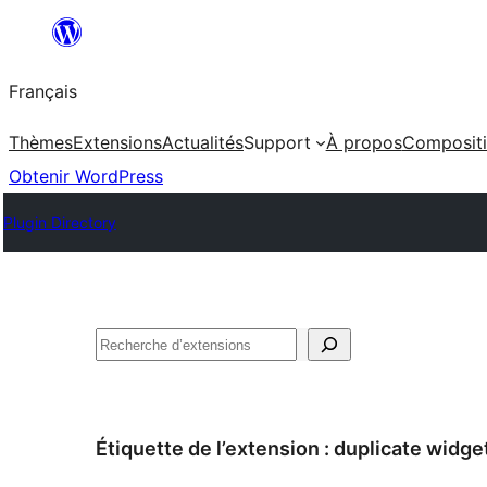
Aller
au
Français
contenu
Thèmes
Extensions
Actualités
Support
À propos
Composit
Obtenir WordPress
Plugin Directory
Rechercher
Étiquette de l’extension :
duplicate widge