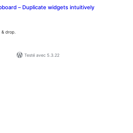
board – Duplicate widgets intuitively
tes
n
ut
 & drop.
Testé avec 5.3.22