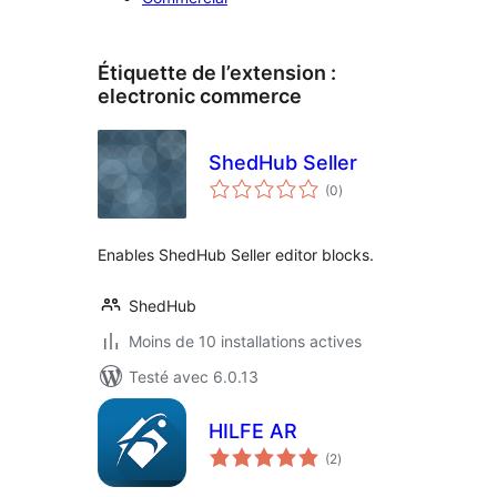
Étiquette de l’extension :
electronic commerce
ShedHub Seller
notes
(0
)
en
tout
Enables ShedHub Seller editor blocks.
ShedHub
Moins de 10 installations actives
Testé avec 6.0.13
HILFE AR
notes
(2
)
en
tout