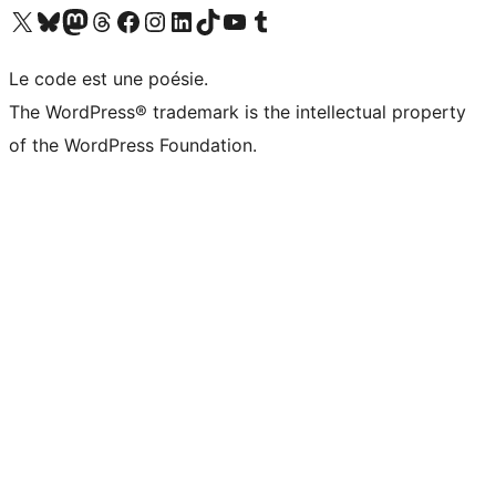
Visitez notre compte X (précédemment Twitter)
Visiter notre compte Bluesky
Visiter notre compte Mastodon
Visiter notre compte Threads
Consulter notre compte Facebook
Consulter notre compte Instagram
Consulter notre compte LinkedIn
Visiter notre compte TokTok
Visiter notre chaîne YouTube
Visiter notre compte Tumblr
Le code est une poésie.
The WordPress® trademark is the intellectual property
of the WordPress Foundation.