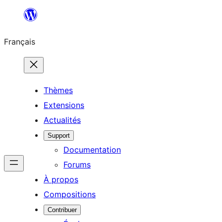
Aller
au
Français
contenu
Thèmes
Extensions
Actualités
Support
Documentation
Forums
À propos
Compositions
Contribuer