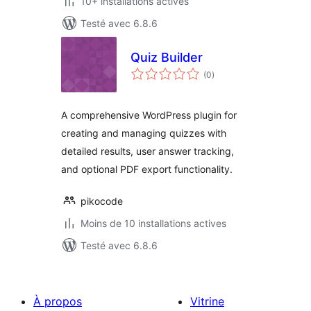
10+ installations actives
Testé avec 6.8.6
Quiz Builder
notes
(0
)
en
tout
A comprehensive WordPress plugin for
creating and managing quizzes with
detailed results, user answer tracking,
and optional PDF export functionality.
pikocode
Moins de 10 installations actives
Testé avec 6.8.6
À propos
Vitrine