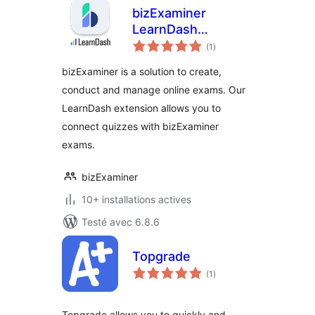
bizExaminer
LearnDash
notes
Extension
(1
)
en
tout
bizExaminer is a solution to create,
conduct and manage online exams. Our
LearnDash extension allows you to
connect quizzes with bizExaminer
exams.
bizExaminer
10+ installations actives
Testé avec 6.8.6
Topgrade
notes
(1
)
en
tout
Topgrade allows you to quickly and