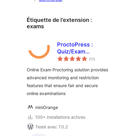
Étiquette de l’extension :
exams
ProctoPress :
Quiz/Exam
notes
Proctoring For
(11
)
en
tout
Learning
Online Exam Proctoring solution provides
Management
advanced monitoring and restriction
System(LMS)
features that ensure fair and secure
online examinations
miniOrange
100+ installations actives
Testé avec 7.0.2