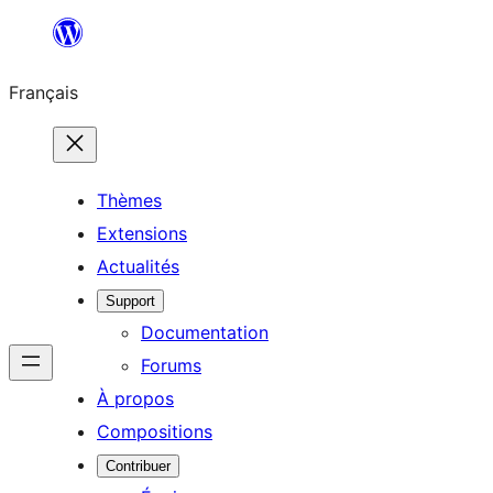
Aller
au
Français
contenu
Thèmes
Extensions
Actualités
Support
Documentation
Forums
À propos
Compositions
Contribuer