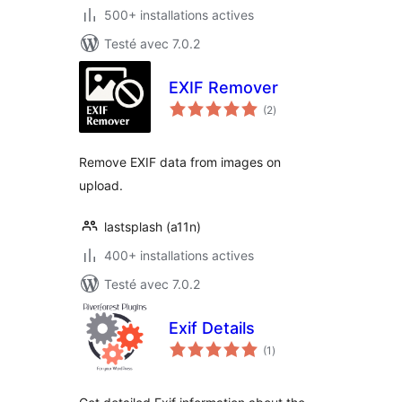
500+ installations actives
Testé avec 7.0.2
EXIF Remover
notes
(2
)
en
tout
Remove EXIF data from images on
upload.
lastsplash (a11n)
400+ installations actives
Testé avec 7.0.2
Exif Details
notes
(1
)
en
tout