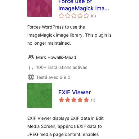
Force use of
ImageMagick image
notes
library
(0
)
en
tout
Forces WordPress to use the
ImageMagick image library. This plugin is
no longer maintained.
Mark Howells-Mead
100+ installations actives
Testé avec 6.9.0
EXIF Viewer
notes
(1
)
en
tout
EXIF Viewer displays EXIF data in Edit
Media Screen, appends EXIF data to
JPEG media page content, enables