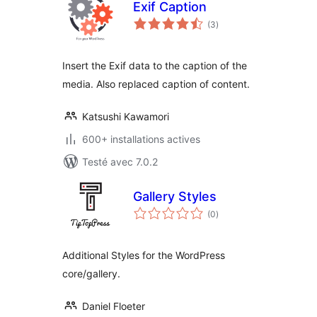
Exif Caption
notes
(3
)
en
tout
Insert the Exif data to the caption of the
media. Also replaced caption of content.
Katsushi Kawamori
600+ installations actives
Testé avec 7.0.2
Gallery Styles
notes
(0
)
en
tout
Additional Styles for the WordPress
core/gallery.
Daniel Floeter