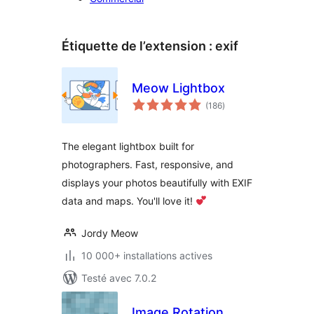
Étiquette de l’extension :
exif
Meow Lightbox
notes
(186
)
en
tout
The elegant lightbox built for
photographers. Fast, responsive, and
displays your photos beautifully with EXIF
data and maps. You'll love it!
Jordy Meow
10 000+ installations actives
Testé avec 7.0.2
Image Rotation