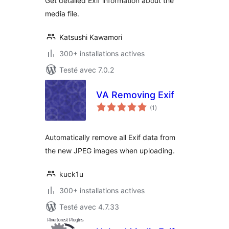
Get detailed Exif information about the
media file.
Katsushi Kawamori
300+ installations actives
Testé avec 7.0.2
VA Removing Exif
notes
(1
)
en
tout
Automatically remove all Exif data from
the new JPEG images when uploading.
kuck1u
300+ installations actives
Testé avec 4.7.33