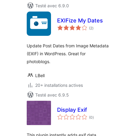
Testé avec 6.9.0
EXIFize My Dates
notes
(2
)
en
tout
Update Post Dates from Image Metadata
(EXIF) in WordPress. Great for
photoblogs.
LBell
20+ installations actives
Testé avec 6.9.5
Display Exif
notes
(0
)
en
tout
This plugin instantly adds exif data