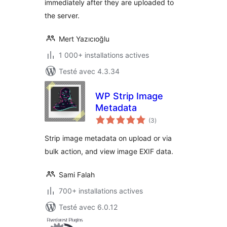
immediately after they are uploaded to
the server.
Mert Yazıcıoğlu
1 000+ installations actives
Testé avec 4.3.34
WP Strip Image
Metadata
notes
(3
)
en
tout
Strip image metadata on upload or via
bulk action, and view image EXIF data.
Sami Falah
700+ installations actives
Testé avec 6.0.12