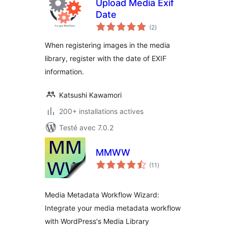
Upload Media Exif
Date
notes
(2
)
en
tout
When registering images in the media
library, register with the date of EXIF
information.
Katsushi Kawamori
200+ installations actives
Testé avec 7.0.2
MMWW
notes
(11
)
en
tout
Media Metadata Workflow Wizard:
Integrate your media metadata workflow
with WordPress's Media Library