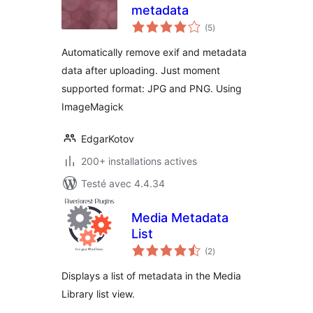
metadata
notes
(5
)
en
tout
Automatically remove exif and metadata
data after uploading. Just moment
supported format: JPG and PNG. Using
ImageMagick
EdgarKotov
200+ installations actives
Testé avec 4.4.34
Media Metadata
List
notes
(2
)
en
tout
Displays a list of metadata in the Media
Library list view.