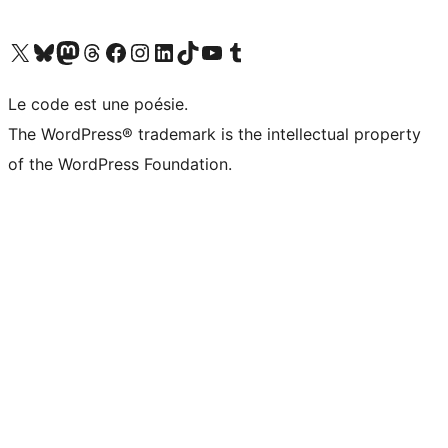
Visitez notre compte X (précédemment Twitter)
Visiter notre compte Bluesky
Visiter notre compte Mastodon
Visiter notre compte Threads
Consulter notre compte Facebook
Consulter notre compte Instagram
Consulter notre compte LinkedIn
Visiter notre compte TokTok
Visiter notre chaîne YouTube
Visiter notre compte Tumblr
Le code est une poésie.
The WordPress® trademark is the intellectual property
of the WordPress Foundation.