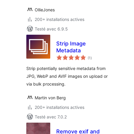
OllieJones
200+ installations actives
Testé avec 6.9.5
Strip Image
Metadata
notes
(1
)
en
tout
Strip potentially sensitive metadata from
JPG, WebP and AVIF images on upload or
via bulk processing.
Martin von Berg
200+ installations actives
Testé avec 7.0.2
Remove exif and