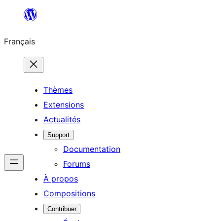
Aller
au
Français
contenu
Thèmes
Extensions
Actualités
Support
Documentation
Forums
À propos
Compositions
Contribuer