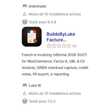
brainmade
Moins de 10 installations actives
Testé avec 6.4.8
BuildsByLuke
Facture
notes
Électronique for
(0
)
en
tout
WooCommerce
French e-invoicing (réforme 2026-2027)
for WooCommerce: Factur-X, UBL & CII
invoices, SIREN checkout capture, credit
notes, PA export, e-reporting.
Luke W
Moins de 10 installations actives
Testé avec 7.0.3