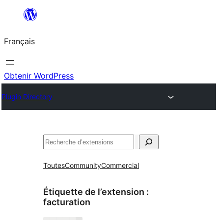
Aller
au
Français
contenu
Obtenir WordPress
Plugin Directory
Rechercher
Toutes
Community
Commercial
Étiquette de l’extension :
facturation