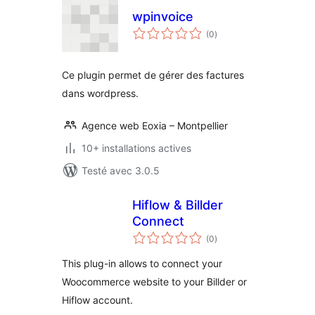
wpinvoice
notes
(0
)
en
tout
Ce plugin permet de gérer des factures
dans wordpress.
Agence web Eoxia – Montpellier
10+ installations actives
Testé avec 3.0.5
Hiflow & Billder
Connect
notes
(0
)
en
tout
This plug-in allows to connect your
Woocommerce website to your Billder or
Hiflow account.