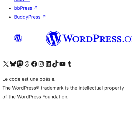
bbPress
↗
BuddyPress
↗
Visitez notre compte X (précédemment Twitter)
Visiter notre compte Bluesky
Visiter notre compte Mastodon
Visiter notre compte Threads
Consulter notre compte Facebook
Consulter notre compte Instagram
Consulter notre compte LinkedIn
Visiter notre compte TokTok
Visiter notre chaîne YouTube
Visiter notre compte Tumblr
Le code est une poésie.
The WordPress® trademark is the intellectual property
of the WordPress Foundation.