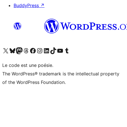
BuddyPress
↗
Visitez notre compte X (précédemment Twitter)
Visiter notre compte Bluesky
Visiter notre compte Mastodon
Visiter notre compte Threads
Consulter notre compte Facebook
Consulter notre compte Instagram
Consulter notre compte LinkedIn
Visiter notre compte TokTok
Visiter notre chaîne YouTube
Visiter notre compte Tumblr
Le code est une poésie.
The WordPress® trademark is the intellectual property
of the WordPress Foundation.