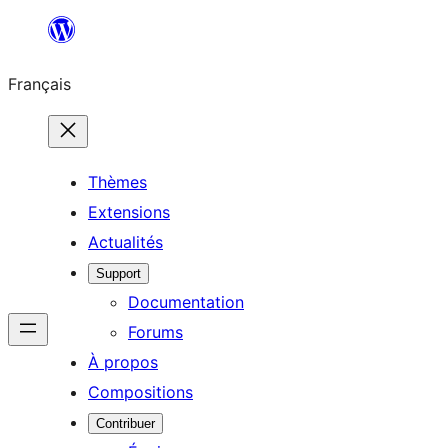
Aller
au
Français
contenu
Thèmes
Extensions
Actualités
Support
Documentation
Forums
À propos
Compositions
Contribuer