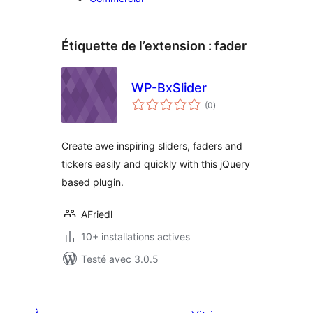
Étiquette de l’extension :
fader
WP-BxSlider
notes
(0
)
en
tout
Create awe inspiring sliders, faders and
tickers easily and quickly with this jQuery
based plugin.
AFriedl
10+ installations actives
Testé avec 3.0.5