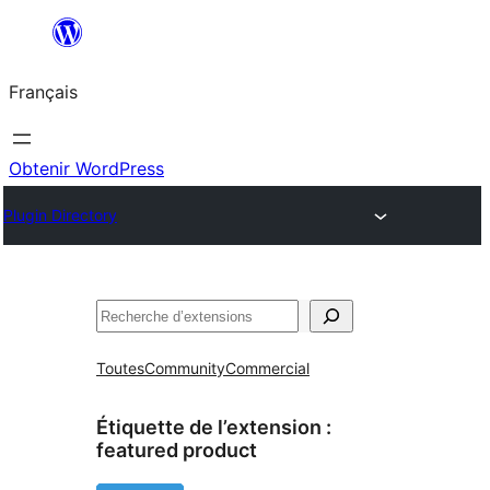
Aller
au
Français
contenu
Obtenir WordPress
Plugin Directory
Rechercher
Toutes
Community
Commercial
Étiquette de l’extension :
featured product