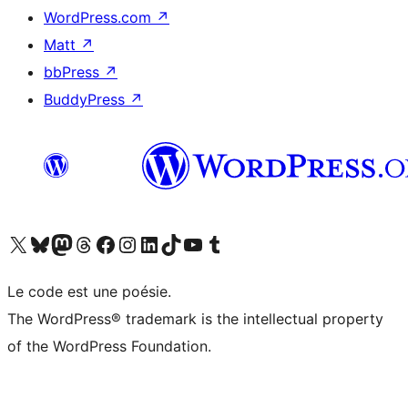
WordPress.com
↗
Matt
↗
bbPress
↗
BuddyPress
↗
Visitez notre compte X (précédemment Twitter)
Visiter notre compte Bluesky
Visiter notre compte Mastodon
Visiter notre compte Threads
Consulter notre compte Facebook
Consulter notre compte Instagram
Consulter notre compte LinkedIn
Visiter notre compte TokTok
Visiter notre chaîne YouTube
Visiter notre compte Tumblr
Le code est une poésie.
The WordPress® trademark is the intellectual property
of the WordPress Foundation.