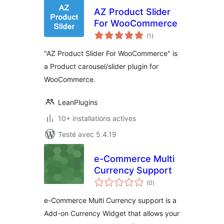
AZ Product Slider
For WooCommerce
notes
(1
)
en
tout
"AZ Product Slider For WooCommerce" is
a Product carousel/slider plugin for
WooCommerce.
LeanPlugins
10+ installations actives
Testé avec 5.4.19
e-Commerce Multi
Currency Support
notes
(0
)
en
tout
e-Commerce Multi Currency support is a
Add-on Currency Widget that allows your