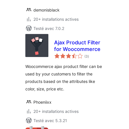
demonisblack
20+ installations actives
Testé avec 7.0.2
Ajax Product Filter
for Woocommerce
notes
(3
)
en
tout
Woocommerce ajax product filter can be
used by your customers to filter the
products based on the attributes like
color, size, price etc.
Phoeniixx
20+ installations actives
Testé avec 5.3.21