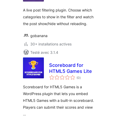
A live post filtering plugin. Choose which
categories to show in the filter and watch
the post show/hide without reloading.
gobanana
30+ installations actives
Testé avec 3.1.4
Scoreboard for
HTML5 Games Lite
notes
(0
)
en
tout
Scoreboard for HTML5 Games is a
WordPress plugin that lets you embed
HTML5 Games with a built-in scoreboard.
Players can submit their scores and view
…