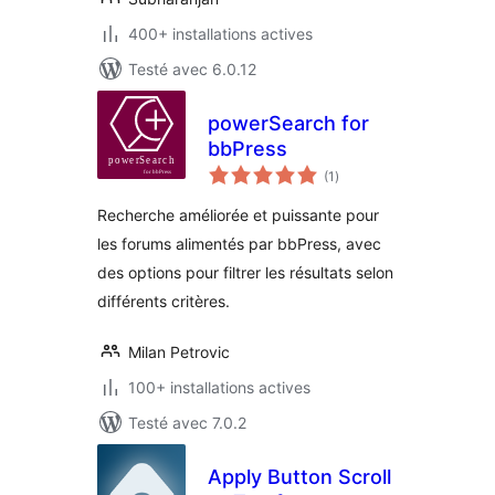
400+ installations actives
Testé avec 6.0.12
powerSearch for
bbPress
notes
(1
)
en
tout
Recherche améliorée et puissante pour
les forums alimentés par bbPress, avec
des options pour filtrer les résultats selon
différents critères.
Milan Petrovic
100+ installations actives
Testé avec 7.0.2
Apply Button Scroll