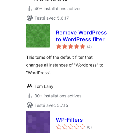
40+ installations actives
Testé avec 5.6.17
Remove WordPress
to WordPress filter
notes
(4
)
en
tout
This turns off the default filter that
changes all instances of "Wordpress" to
"WordPress".
Tom Lany
30+ installations actives
Testé avec 5.7.15
WP-Filters
notes
(0
)
en
tout