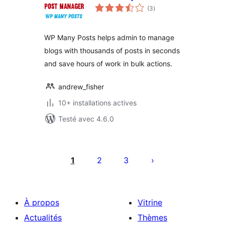
notes
(3
)
en
tout
WP Many Posts helps admin to manage
blogs with thousands of posts in seconds
and save hours of work in bulk actions.
andrew_fisher
10+ installations actives
Testé avec 4.6.0
Pagination
des
1
2
3
publications
À propos
Vitrine
Actualités
Thèmes