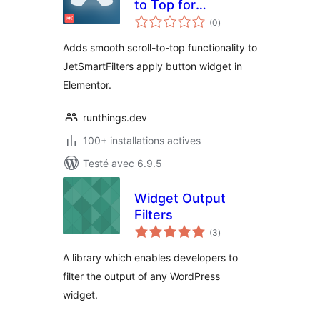
to Top for
notes
JetSmartFilters
(0
)
en
tout
Adds smooth scroll-to-top functionality to
JetSmartFilters apply button widget in
Elementor.
runthings.dev
100+ installations actives
Testé avec 6.9.5
Widget Output
Filters
notes
(3
)
en
tout
A library which enables developers to
filter the output of any WordPress
widget.