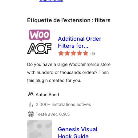
Étiquette de l’extension :
filters
Additional Order
Filters for
notes
WooCommerce
(6
)
en
tout
Do you have a large WooCommerce store
with hunderd or thousands orders? Then
this plugin created for you.
Anton Bond
2 000+ installations actives
Testé avec 6.9.5
Genesis Visual
Hook Guide