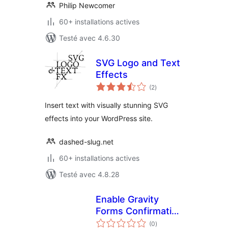
Philip Newcomer
60+ installations actives
Testé avec 4.6.30
SVG Logo and Text
Effects
notes
(2
)
en
tout
Insert text with visually stunning SVG
effects into your WordPress site.
dashed-slug.net
60+ installations actives
Testé avec 4.8.28
Enable Gravity
Forms Confirmation
notes
Anchor
(0
)
en