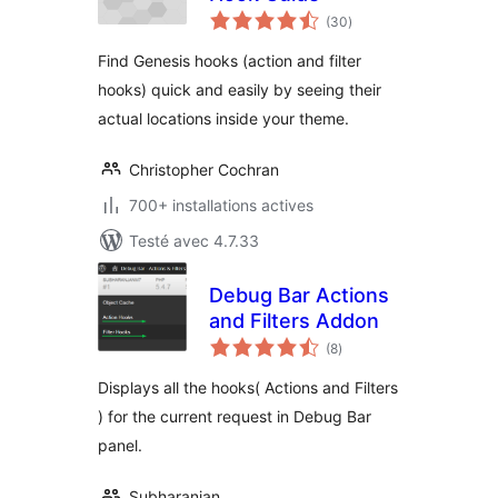
notes
(30
)
en
tout
Find Genesis hooks (action and filter
hooks) quick and easily by seeing their
actual locations inside your theme.
Christopher Cochran
700+ installations actives
Testé avec 4.7.33
Debug Bar Actions
and Filters Addon
notes
(8
)
en
tout
Displays all the hooks( Actions and Filters
) for the current request in Debug Bar
panel.
Subharanjan