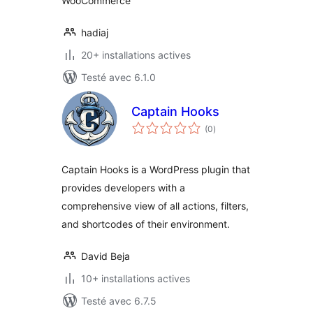
WooCommerce
hadiaj
20+ installations actives
Testé avec 6.1.0
Captain Hooks
notes
(0
)
en
tout
Captain Hooks is a WordPress plugin that
provides developers with a
comprehensive view of all actions, filters,
and shortcodes of their environment.
David Beja
10+ installations actives
Testé avec 6.7.5