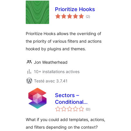
Prioritize Hooks
notes
(2
)
en
tout
Prioritize Hooks allows the overriding of
the priority of various filters and actions
hooked by plugins and themes.
Jon Weatherhead
10+ installations actives
Testé avec 3.7.41
Sectors –
Conditional
notes
Templates & Hooks
(0
)
en
tout
What if you could add templates, actions,
and filters depending on the context?