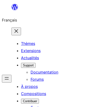
Aller
au
Français
contenu
Thèmes
Extensions
Actualités
Support
Documentation
Forums
À propos
Compositions
Contribuer