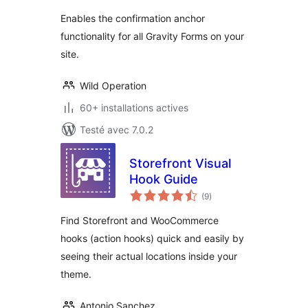
tout
Enables the confirmation anchor
functionality for all Gravity Forms on your
site.
Wild Operation
60+ installations actives
Testé avec 7.0.2
Storefront Visual
Hook Guide
notes
(9
)
en
tout
Find Storefront and WooCommerce
hooks (action hooks) quick and easily by
seeing their actual locations inside your
theme.
Antonio Sanchez