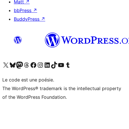
Matt
↗
bbPress
↗
BuddyPress
↗
Visitez notre compte X (précédemment Twitter)
Visiter notre compte Bluesky
Visiter notre compte Mastodon
Visiter notre compte Threads
Consulter notre compte Facebook
Consulter notre compte Instagram
Consulter notre compte LinkedIn
Visiter notre compte TokTok
Visiter notre chaîne YouTube
Visiter notre compte Tumblr
Le code est une poésie.
The WordPress® trademark is the intellectual property
of the WordPress Foundation.