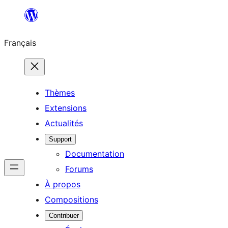
Aller
au
Français
contenu
Thèmes
Extensions
Actualités
Support
Documentation
Forums
À propos
Compositions
Contribuer