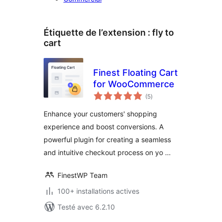
Étiquette de l’extension :
fly to
cart
Finest Floating Cart
for WooCommerce
notes
(5
)
en
tout
Enhance your customers' shopping
experience and boost conversions. A
powerful plugin for creating a seamless
and intuitive checkout process on yo …
FinestWP Team
100+ installations actives
Testé avec 6.2.10