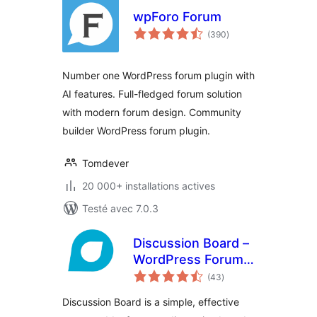
wpForo Forum
notes
(390
)
en
tout
Number one WordPress forum plugin with
AI features. Full-fledged forum solution
with modern forum design. Community
builder WordPress forum plugin.
Tomdever
20 000+ installations actives
Testé avec 7.0.3
Discussion Board –
WordPress Forum
notes
Plugin
(43
)
en
tout
Discussion Board is a simple, effective