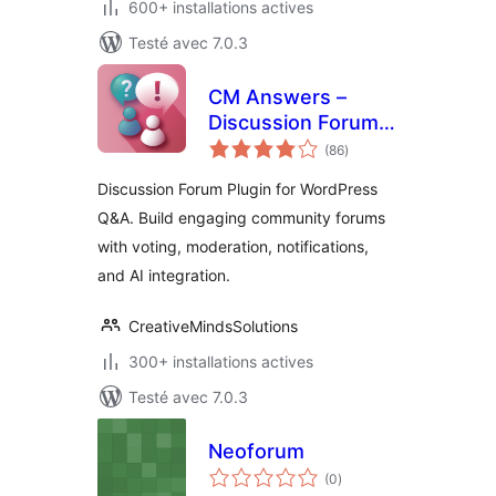
600+ installations actives
Testé avec 7.0.3
CM Answers –
Discussion Forum
notes
Plugin for
(86
)
en
tout
WordPress Q&A
Discussion Forum Plugin for WordPress
Q&A. Build engaging community forums
with voting, moderation, notifications,
and AI integration.
CreativeMindsSolutions
300+ installations actives
Testé avec 7.0.3
Neoforum
notes
(0
)
en