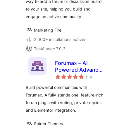
way to add a forum or discussion board
to your site, helping you build and
engage an active community.
Marketing Fire
2 000+ installations actives
Testé avec 7.0.3
Forumax – AI
Powered Advanced
notes
Community Forum
(18
)
en
tout
Plugin
Build powerful communities with
Forumax. A fully standalone, feature-rich
forum plugin with voting, private replies,
and Elementor integration.
Spider Themes