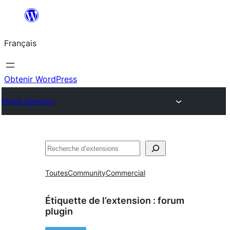
Aller
au
Français
contenu
Obtenir WordPress
Plugin Directory
Rechercher
Toutes
Community
Commercial
Étiquette de l’extension :
forum
plugin