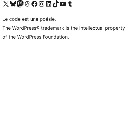
Visitez notre compte X (précédemment Twitter)
Visiter notre compte Bluesky
Visiter notre compte Mastodon
Visiter notre compte Threads
Consulter notre compte Facebook
Consulter notre compte Instagram
Consulter notre compte LinkedIn
Visiter notre compte TokTok
Visiter notre chaîne YouTube
Visiter notre compte Tumblr
Le code est une poésie.
The WordPress® trademark is the intellectual property
of the WordPress Foundation.