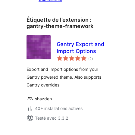
Étiquette de l’extension :
gantry-theme-framework
Gantry Export and
Import Options
notes
(2
)
en
tout
Export and Import options from your
Gantry powered theme. Also supports
Gantry overrides.
shazdeh
40+ installations actives
Testé avec 3.3.2