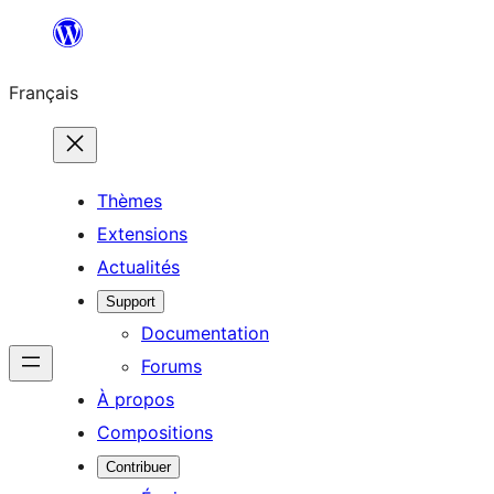
Aller
au
Français
contenu
Thèmes
Extensions
Actualités
Support
Documentation
Forums
À propos
Compositions
Contribuer