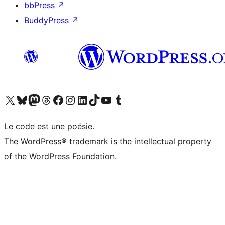
bbPress
↗
BuddyPress
↗
Visitez notre compte X (précédemment Twitter)
Visiter notre compte Bluesky
Visiter notre compte Mastodon
Visiter notre compte Threads
Consulter notre compte Facebook
Consulter notre compte Instagram
Consulter notre compte LinkedIn
Visiter notre compte TokTok
Visiter notre chaîne YouTube
Visiter notre compte Tumblr
Le code est une poésie.
The WordPress® trademark is the intellectual property
of the WordPress Foundation.