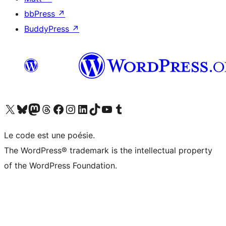
bbPress
↗
BuddyPress
↗
Visitez notre compte X (précédemment Twitter)
Visiter notre compte Bluesky
Visiter notre compte Mastodon
Visiter notre compte Threads
Consulter notre compte Facebook
Consulter notre compte Instagram
Consulter notre compte LinkedIn
Visiter notre compte TokTok
Visiter notre chaîne YouTube
Visiter notre compte Tumblr
Le code est une poésie.
The WordPress® trademark is the intellectual property
of the WordPress Foundation.