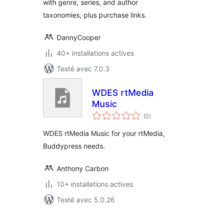
with genre, series, and author
taxonomies, plus purchase links.
DannyCooper
40+ installations actives
Testé avec 7.0.3
WDES rtMedia
Music
notes
(0
)
en
tout
WDES rtMedia Music for your rtMedia,
Buddypress needs.
Anthony Carbon
10+ installations actives
Testé avec 5.0.26