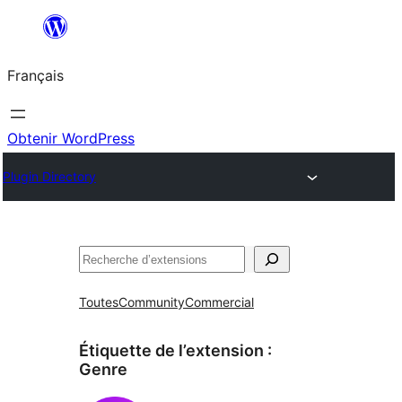
Aller
au
Français
contenu
Obtenir WordPress
Plugin Directory
Rechercher
Toutes
Community
Commercial
Étiquette de l’extension :
Genre