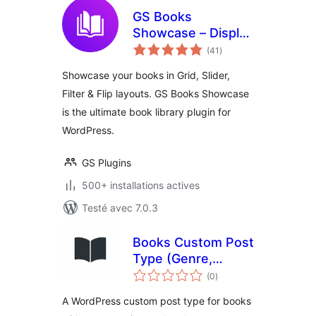
GS Books
Showcase – Display
notes
Books in Grid,
(41
)
en
tout
Slider & More |
Showcase your books in Grid, Slider,
Library for
Filter & Flip layouts. GS Books Showcase
WordPress
is the ultimate book library plugin for
WordPress.
GS Plugins
500+ installations actives
Testé avec 7.0.3
Books Custom Post
Type (Genre,
notes
Authors and
(0
)
en
tout
Series)
A WordPress custom post type for books