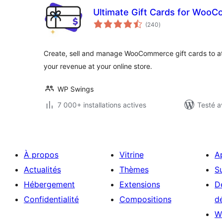
Ultimate Gift Cards for Woo
notes
(240
)
en
tout
Create, sell and manage WooCommerce gift cards to at
your revenue at your online store.
WP Swings
7 000+ installations actives
Testé a
À propos
Vitrine
A
Actualités
Thèmes
S
Hébergement
Extensions
D
Confidentialité
Compositions
d
W