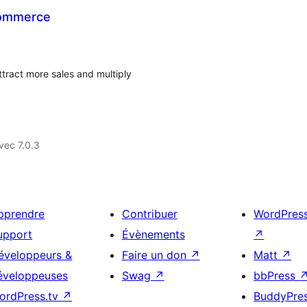
Commerce
tract more sales and multiply
vec 7.0.3
pprendre
Contribuer
WordPres
upport
Évènements
↗
éveloppeurs &
Faire un don
↗
Matt
↗
éveloppeuses
Swag
↗
bbPress
ordPress.tv
↗
BuddyPre