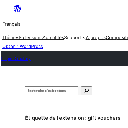
Aller
au
Français
contenu
Thèmes
Extensions
Actualités
Support
À propos
Composit
Obtenir WordPress
Plugin Directory
Rechercher
Étiquette de l’extension :
gift vouchers