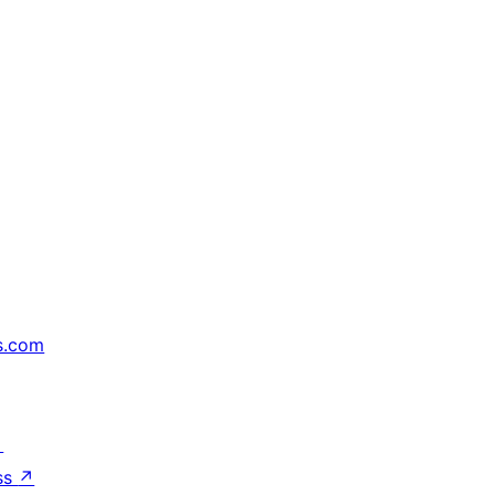
s.com
↗
ss
↗