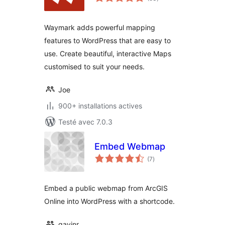
en
tout
Waymark adds powerful mapping
features to WordPress that are easy to
use. Create beautiful, interactive Maps
customised to suit your needs.
Joe
900+ installations actives
Testé avec 7.0.3
Embed Webmap
notes
(7
)
en
tout
Embed a public webmap from ArcGIS
Online into WordPress with a shortcode.
gavinr