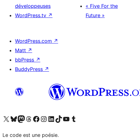
développeuses
« Five For the
WordPress.tv
↗
Future »
WordPress.com
↗
Matt
↗
bbPress
↗
BuddyPress
↗
Visitez notre compte X (précédemment Twitter)
Visiter notre compte Bluesky
Visiter notre compte Mastodon
Visiter notre compte Threads
Consulter notre compte Facebook
Consulter notre compte Instagram
Consulter notre compte LinkedIn
Visiter notre compte TokTok
Visiter notre chaîne YouTube
Visiter notre compte Tumblr
Le code est une poésie.