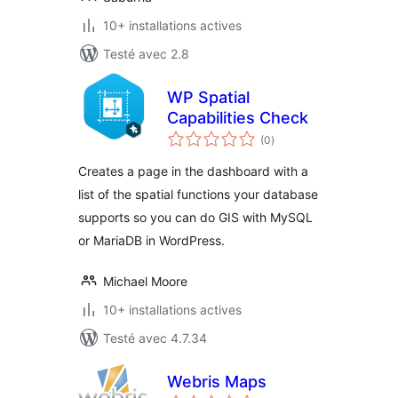
10+ installations actives
Testé avec 2.8
WP Spatial
Capabilities Check
notes
(0
)
en
tout
Creates a page in the dashboard with a
list of the spatial functions your database
supports so you can do GIS with MySQL
or MariaDB in WordPress.
Michael Moore
10+ installations actives
Testé avec 4.7.34
Webris Maps
notes