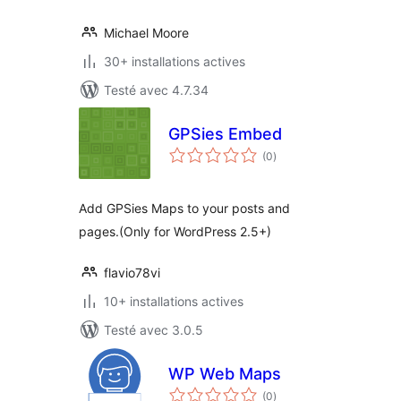
Michael Moore
30+ installations actives
Testé avec 4.7.34
GPSies Embed
notes
(0
)
en
tout
Add GPSies Maps to your posts and
pages.(Only for WordPress 2.5+)
flavio78vi
10+ installations actives
Testé avec 3.0.5
WP Web Maps
notes
(0
)
en