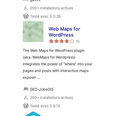
200+ installations actives
Testé avec 5.0.26
Web Maps for
WordPress
notes
(5
)
en
tout
The Web Maps for WordPress plugin
(aka. WebMaps for Wordpress)
integrates the power of “where” into your
pages and posts with interactive maps
exposin …
GEO-JobeGIS
200+ installations actives
Testé avec 5.9.15