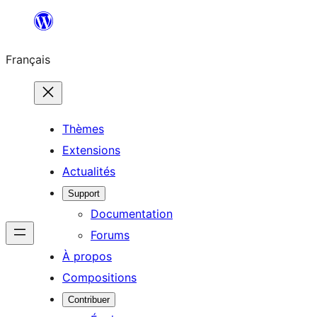
Aller
au
Français
contenu
Thèmes
Extensions
Actualités
Support
Documentation
Forums
À propos
Compositions
Contribuer