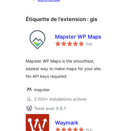
Étiquette de l’extension :
gis
Mapster WP Maps
notes
(54
)
en
tout
Mapster WP Maps is the smoothest,
easiest way to make maps for your site.
No API keys required.
mapster
3 000+ installations actives
Testé avec 6.8.7
Waymark
notes
(53
)