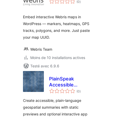
(0
)
en
tout
Embed interactive Webris maps in
WordPress — markers, heatmaps, GPS
tracks, polygons, and more. Just paste
your map UUID.
Webris Team
Moins de 10 installations actives
Testé avec 6.9.6
PlainSpeak
Accessible
notes
Geospatial
(0
)
en
tout
Companion
Create accessible, plain-language
geospatial summaries with static
previews and optional interactive app