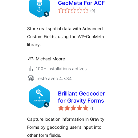
GeoMeta For ACF
notes
(0
)
en
tout
Store real spatial data with Advanced
Custom Fields, using the WP-GeoMeta
library.
Michael Moore
100+ installations actives
Testé avec 4.7.34
Brilliant Geocoder
for Gravity Forms
notes
(1
)
en
tout
Capture location information in Gravity
Forms by geocoding user's input into
other form fields.