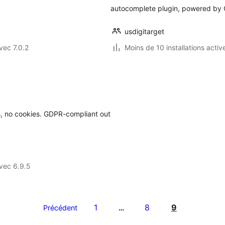
autocomplete plugin, powered by 
usdigitarget
vec 7.0.2
Moins de 10 installations activ
s, no cookies. GDPR-compliant out
vec 6.9.5
1
8
9
Précédent
…