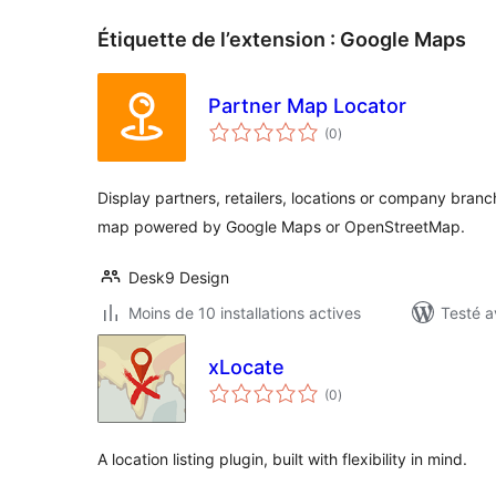
Étiquette de l’extension :
Google Maps
Partner Map Locator
notes
(0
)
en
tout
Display partners, retailers, locations or company branc
map powered by Google Maps or OpenStreetMap.
Desk9 Design
Moins de 10 installations actives
Testé a
xLocate
notes
(0
)
en
tout
A location listing plugin, built with flexibility in mind.