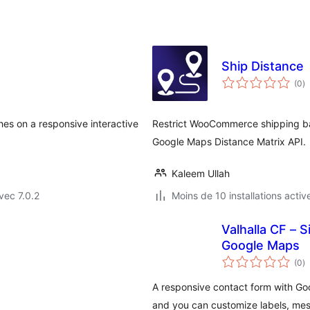
Ship Distance
n
(0
)
e
to
hes on a responsive interactive
Restrict WooCommerce shipping bas
Google Maps Distance Matrix API.
Kaleem Ullah
vec 7.0.2
Moins de 10 installations activ
Valhalla CF – 
Google Maps
n
(0
)
e
to
A responsive contact form with Go
and you can customize labels, mes