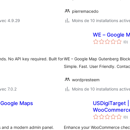
pierremacedo
vec 4.9.29
Moins de 10 installations activ
WE – Google M
n
(0
)
e
to
s. No API key required. Built for
WE – Google Map Gutenberg Block
Simple. Fast. User Friendly. Contac
wordpresteem
vec 7.0.2
Moins de 10 installations activ
 Google Maps
USDigiTarget 
WooCommerc
n
(0
)
e
to
ns and a modern admin panel.
Enhance your WooCommerce checko