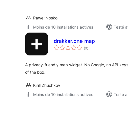
Paweł Nosko
Moins de 10 installations actives
Testé a
drakkar.one map
notes
(0
)
en
tout
A privacy-friendly map widget. No Google, no API key
of the box.
Kirill Zhuchkov
Moins de 10 installations actives
Testé a
Pagination
des
publications