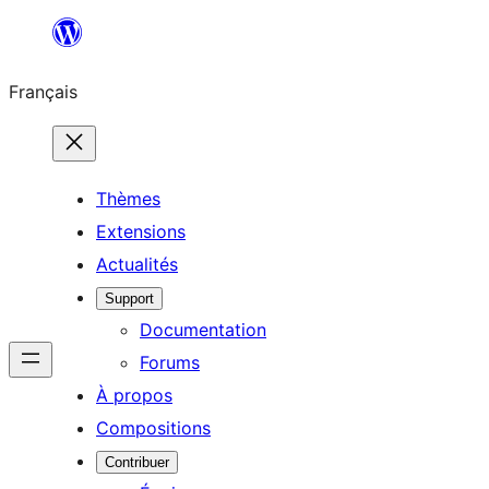
Aller
au
Français
contenu
Thèmes
Extensions
Actualités
Support
Documentation
Forums
À propos
Compositions
Contribuer