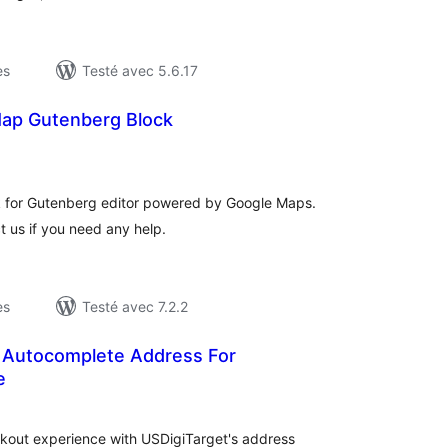
es
Testé avec 5.6.17
ap Gutenberg Block
otes
n
ut
 for Gutenberg editor powered by Google Maps.
t us if you need any help.
es
Testé avec 7.2.2
| Autocomplete Address For
e
otes
n
ut
ut experience with USDigiTarget's address