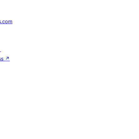
s.com
↗
ss
↗