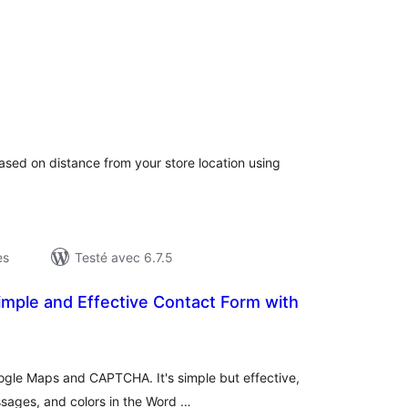
otes
n
ut
ed on distance from your store location using
es
Testé avec 6.7.5
Simple and Effective Contact Form with
otes
n
ut
ogle Maps and CAPTCHA. It's simple but effective,
sages, and colors in the Word …