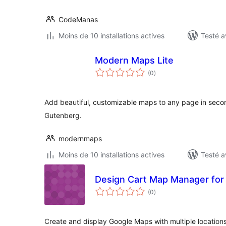
CodeManas
Moins de 10 installations actives
Testé a
Modern Maps Lite
notes
(0
)
en
tout
Add beautiful, customizable maps to any page in second
Gutenberg.
modernmaps
Moins de 10 installations actives
Testé a
Design Cart Map Manager for
notes
(0
)
en
tout
Create and display Google Maps with multiple locatio