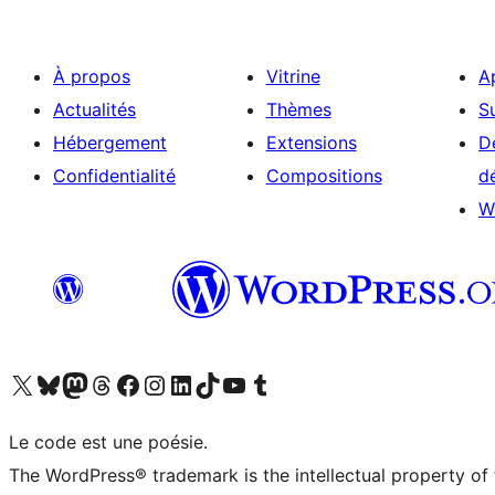
À propos
Vitrine
A
Actualités
Thèmes
S
Hébergement
Extensions
D
Confidentialité
Compositions
d
W
Visitez notre compte X (précédemment Twitter)
Visiter notre compte Bluesky
Visiter notre compte Mastodon
Visiter notre compte Threads
Consulter notre compte Facebook
Consulter notre compte Instagram
Consulter notre compte LinkedIn
Visiter notre compte TokTok
Visiter notre chaîne YouTube
Visiter notre compte Tumblr
Le code est une poésie.
The WordPress® trademark is the intellectual property of