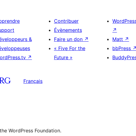
pprendre
Contribuer
WordPres
upport
Évènements
↗
éveloppeurs &
Faire un don
↗
Matt
↗
éveloppeuses
« Five For the
bbPress
ordPress.tv
↗
Future »
BuddyPre
Français
 the WordPress Foundation.