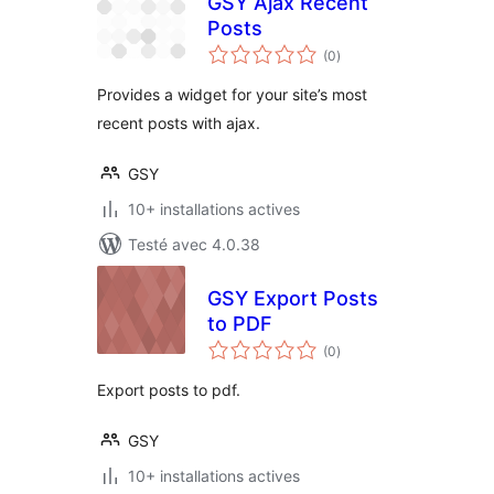
GSY Ajax Recent
Posts
notes
(0
)
en
tout
Provides a widget for your site’s most
recent posts with ajax.
GSY
10+ installations actives
Testé avec 4.0.38
GSY Export Posts
to PDF
notes
(0
)
en
tout
Export posts to pdf.
GSY
10+ installations actives