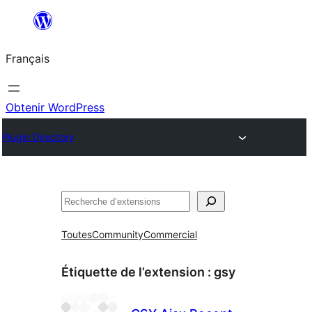
Aller
au
Français
contenu
Obtenir WordPress
Plugin Directory
Rechercher
Toutes
Community
Commercial
Étiquette de l’extension :
gsy