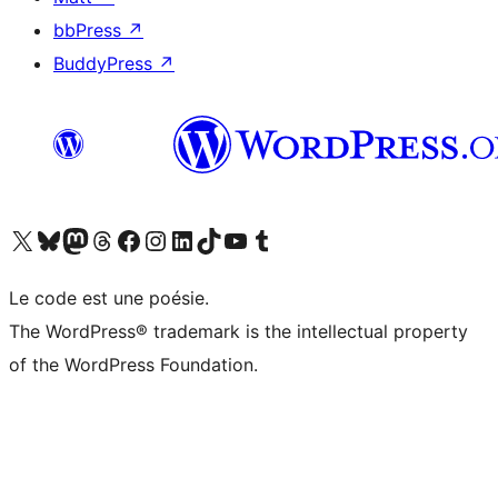
bbPress
↗
BuddyPress
↗
Visitez notre compte X (précédemment Twitter)
Visiter notre compte Bluesky
Visiter notre compte Mastodon
Visiter notre compte Threads
Consulter notre compte Facebook
Consulter notre compte Instagram
Consulter notre compte LinkedIn
Visiter notre compte TokTok
Visiter notre chaîne YouTube
Visiter notre compte Tumblr
Le code est une poésie.
The WordPress® trademark is the intellectual property
of the WordPress Foundation.