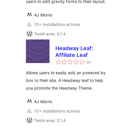
users to add gravity forms to their layout.
AJ Morris
10+ installations actives
Testé avec 3.1.4
Headway Leaf:
Affiliate Leaf
notes
(0
)
en
tout
Allows users to easily add an powered by
box to their site. A Headway leaf to help
you promote the Headway Theme.
AJ Morris
10+ installations actives
Testé avec 3.1.4