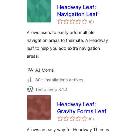
Headway Leaf:
Navigation Leaf
notes
(0
)
en
tout
Allows users to easily add multiple
navigation areas to their site. A Headway
leaf to help you add extra navigation
areas.
AJ Morris
30+ installations actives
Testé avec 3.1.4
Headway Leaf:
Gravity Forms Leaf
notes
(0
)
en
tout
Allows an easy way for Headway Themes