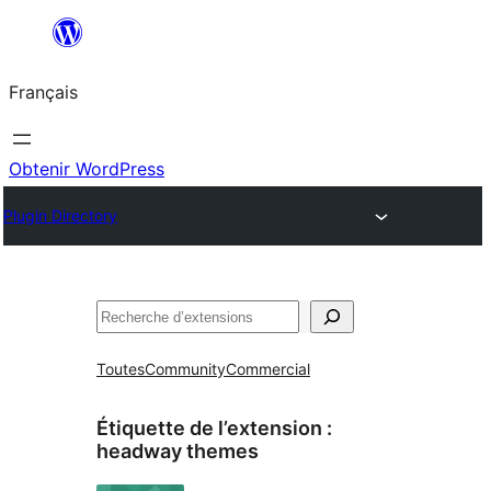
Aller
au
Français
contenu
Obtenir WordPress
Plugin Directory
Rechercher
Toutes
Community
Commercial
Étiquette de l’extension :
headway themes