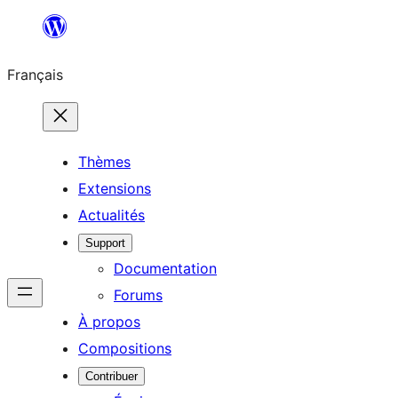
Aller
au
Français
contenu
Thèmes
Extensions
Actualités
Support
Documentation
Forums
À propos
Compositions
Contribuer