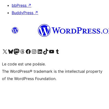
bbPress
↗
BuddyPress
↗
Visitez notre compte X (précédemment Twitter)
Visiter notre compte Bluesky
Visiter notre compte Mastodon
Visiter notre compte Threads
Consulter notre compte Facebook
Consulter notre compte Instagram
Consulter notre compte LinkedIn
Visiter notre compte TokTok
Visiter notre chaîne YouTube
Visiter notre compte Tumblr
Le code est une poésie.
The WordPress® trademark is the intellectual property
of the WordPress Foundation.