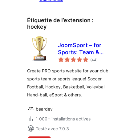
Étiquette de l’extension :
hockey
JoomSport – for
Sports: Team &
notes
League, Football,
(44
)
en
tout
Hockey & more
Create PRO sports website for your club,
sports team or sports league! Soccer,
Football, Hockey, Basketball, Volleyball,
Hand-ball, eSport & others.
beardev
1 000+ installations actives
Testé avec 7.0.3