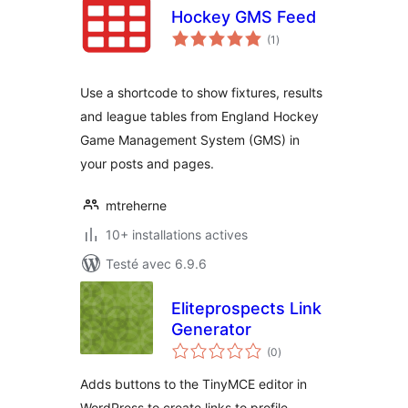
Hockey GMS Feed
notes
(1
)
en
tout
Use a shortcode to show fixtures, results
and league tables from England Hockey
Game Management System (GMS) in
your posts and pages.
mtreherne
10+ installations actives
Testé avec 6.9.6
Eliteprospects Link
Generator
notes
(0
)
en
tout
Adds buttons to the TinyMCE editor in
WordPress to create links to profile