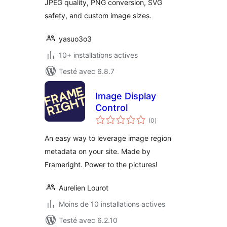
JPEG quality, PNG conversion, SVG
safety, and custom image sizes.
yasuo3o3
10+ installations actives
Testé avec 6.8.7
Image Display
Control
notes
(0
)
en
tout
An easy way to leverage image region
metadata on your site. Made by
Frameright. Power to the pictures!
Aurelien Lourot
Moins de 10 installations actives
Testé avec 6.2.10