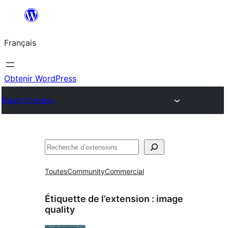
Aller
au
Français
contenu
Obtenir WordPress
Plugin Directory
Rechercher
Toutes
Community
Commercial
Étiquette de l’extension :
image
quality