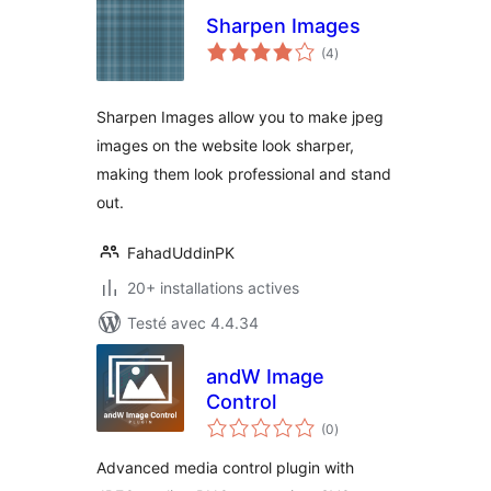
Sharpen Images
notes
(4
)
en
tout
Sharpen Images allow you to make jpeg
images on the website look sharper,
making them look professional and stand
out.
FahadUddinPK
20+ installations actives
Testé avec 4.4.34
andW Image
Control
notes
(0
)
en
tout
Advanced media control plugin with