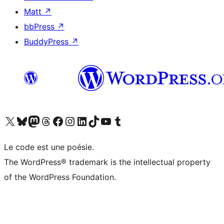
Matt
↗
bbPress
↗
BuddyPress
↗
Visitez notre compte X (précédemment Twitter)
Visiter notre compte Bluesky
Visiter notre compte Mastodon
Visiter notre compte Threads
Consulter notre compte Facebook
Consulter notre compte Instagram
Consulter notre compte LinkedIn
Visiter notre compte TokTok
Visiter notre chaîne YouTube
Visiter notre compte Tumblr
Le code est une poésie.
The WordPress® trademark is the intellectual property
of the WordPress Foundation.