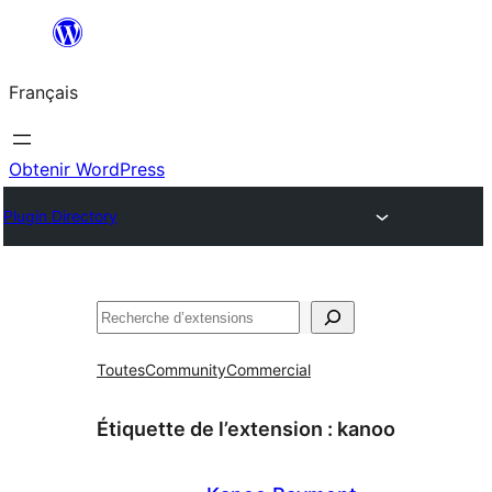
Aller
au
Français
contenu
Obtenir WordPress
Plugin Directory
Rechercher
Toutes
Community
Commercial
Étiquette de l’extension :
kanoo