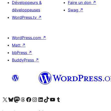
Développeurs &
Faire un don
↗
développeuses
Swag
↗
WordPress.tv
↗
WordPress.com
↗
Matt
↗
bbPress
↗
BuddyPress
↗
Visitez notre compte X (précédemment Twitter)
Visiter notre compte Bluesky
Visiter notre compte Mastodon
Visiter notre compte Threads
Consulter notre compte Facebook
Consulter notre compte Instagram
Consulter notre compte LinkedIn
Visiter notre compte TokTok
Visiter notre chaîne YouTube
Visiter notre compte Tumblr