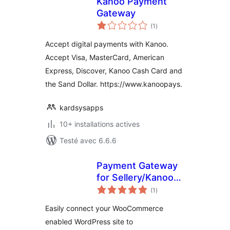
Kanoo Payment
Gateway
notes
(1
)
en
tout
Accept digital payments with Kanoo.
Accept Visa, MasterCard, American
Express, Discover, Kanoo Cash Card and
the Sand Dollar. https://www.kanoopays.
kardsysapps
10+ installations actives
Testé avec 6.6.6
Payment Gateway
for Sellery/Kanoo
notes
on WooCommerce
(1
)
en
tout
Easily connect your WooCommerce
enabled WordPress site to