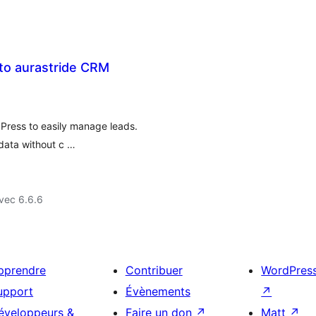
 to aurastride CRM
Press to easily manage leads.
data without c …
vec 6.6.6
pprendre
Contribuer
WordPres
upport
Évènements
↗
éveloppeurs &
Faire un don
↗
Matt
↗