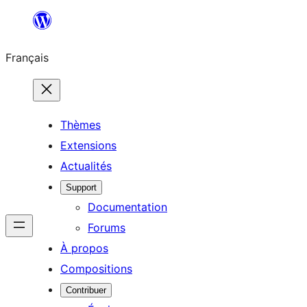
Aller
au
Français
contenu
Thèmes
Extensions
Actualités
Support
Documentation
Forums
À propos
Compositions
Contribuer