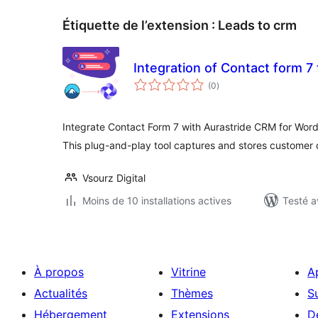
Étiquette de l’extension :
Leads to crm
Integration of Contact form 7
notes
(0
)
en
tout
Integrate Contact Form 7 with Aurastride CRM for Word
This plug-and-play tool captures and stores customer 
Vsourz Digital
Moins de 10 installations actives
Testé a
À propos
Vitrine
A
Actualités
Thèmes
S
Hébergement
Extensions
D