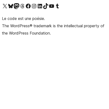
Visitez notre compte X (précédemment Twitter)
Visiter notre compte Bluesky
Visiter notre compte Mastodon
Visiter notre compte Threads
Consulter notre compte Facebook
Consulter notre compte Instagram
Consulter notre compte LinkedIn
Visiter notre compte TokTok
Visiter notre chaîne YouTube
Visiter notre compte Tumblr
Le code est une poésie.
The WordPress® trademark is the intellectual property of
the WordPress Foundation.