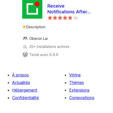
Receive
Notifications After
notes
Form Submitting –
(1
)
en
tout
Form Notify for Any
Description
Forms
Oberon Lai
20+ installations actives
Testé avec 6.9.6
À propos
Vitrine
Actualités
Thèmes
Hébergement
Extensions
Confidentialité
Compositions