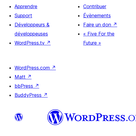
Apprendre
Contribuer
Support
Évènements
Développeurs &
Faire un don
↗
développeuses
« Five For the
WordPress.tv
↗
Future »
WordPress.com
↗
Matt
↗
bbPress
↗
BuddyPress
↗