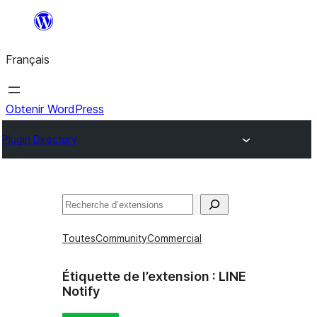
Aller
au
Français
contenu
Obtenir WordPress
Plugin Directory
Rechercher
Toutes
Community
Commercial
Étiquette de l’extension :
LINE
Notify