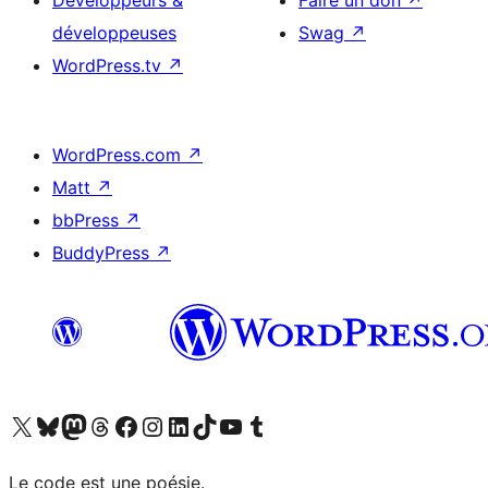
Développeurs &
Faire un don
↗
développeuses
Swag
↗
WordPress.tv
↗
WordPress.com
↗
Matt
↗
bbPress
↗
BuddyPress
↗
Visitez notre compte X (précédemment Twitter)
Visiter notre compte Bluesky
Visiter notre compte Mastodon
Visiter notre compte Threads
Consulter notre compte Facebook
Consulter notre compte Instagram
Consulter notre compte LinkedIn
Visiter notre compte TokTok
Visiter notre chaîne YouTube
Visiter notre compte Tumblr
Le code est une poésie.