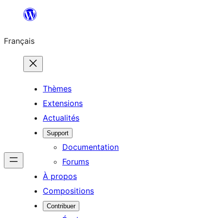
Aller
au
Français
contenu
Thèmes
Extensions
Actualités
Support
Documentation
Forums
À propos
Compositions
Contribuer