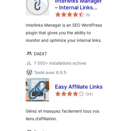
Interlinks Manager
– Internal Links
notes
Optimizer
(5
)
en
tout
Interlinks Manager is an SEO WordPress
plugin that gives you the ability to
monitor and optimize your internal links.
DAEXT
7 000+ installations actives
Testé avec 6.9.5
Easy Affiliate Links
notes
(34
)
en
tout
Gérez et masquez facilement tous vos
liens d’affiliation.