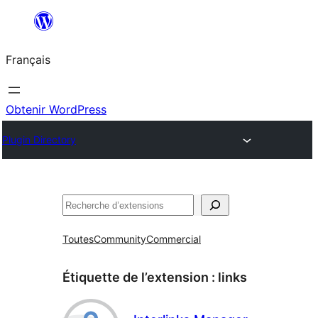
Aller
au
Français
contenu
Obtenir WordPress
Plugin Directory
Rechercher
Toutes
Community
Commercial
Étiquette de l’extension :
links