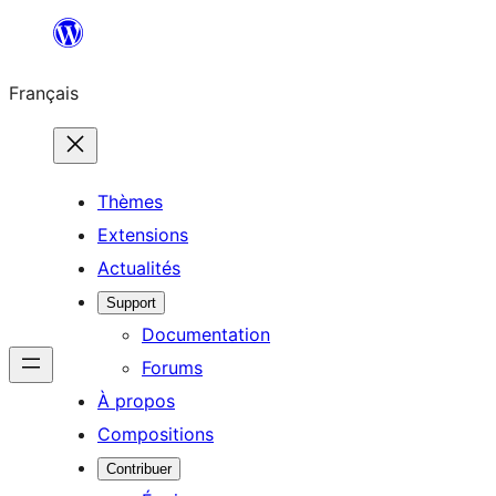
Aller
au
Français
contenu
Thèmes
Extensions
Actualités
Support
Documentation
Forums
À propos
Compositions
Contribuer