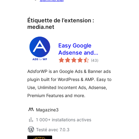
Étiquette de l’extension :
media.net
Easy Google
Adsense and
notes
Banner Ads
(43
)
en
tout
Manager –
AdsforWP is an Google Ads & Banner ads
AdsforWP
plugin built for WordPress & AMP. Easy to
Use, Unlimited Incontent Ads, Adsense,
Premium Features and more.
Magazine3
1 000+ installations actives
Testé avec 7.0.3