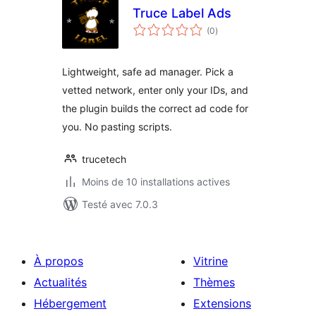
Truce Label Ads
notes
(0
)
en
tout
Lightweight, safe ad manager. Pick a
vetted network, enter only your IDs, and
the plugin builds the correct ad code for
you. No pasting scripts.
trucetech
Moins de 10 installations actives
Testé avec 7.0.3
À propos
Vitrine
Actualités
Thèmes
Hébergement
Extensions