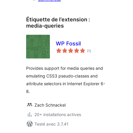
Étiquette de l’extension :
media-queries
WP Fossil
notes
(1
)
en
tout
Provides support for media queries and
emulating CSS3 pseudo-classes and
attribute selectors in Internet Explorer 6-
8.
Zach Schnackel
20+ installations actives
Testé avec 3.7.41