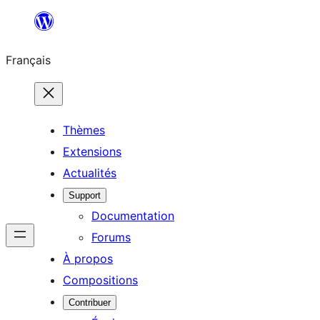
Aller
au
Français
contenu
Thèmes
Extensions
Actualités
Support
Documentation
Forums
À propos
Compositions
Contribuer