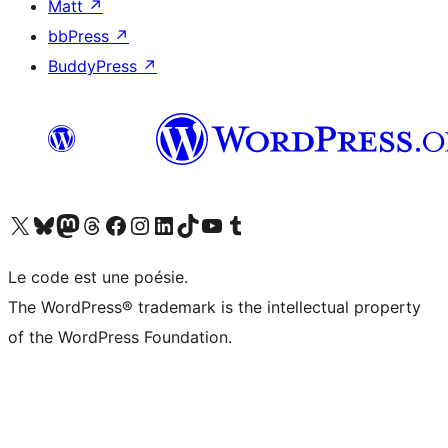
Matt
↗
bbPress
↗
BuddyPress
↗
Visitez notre compte X (précédemment Twitter)
Visiter notre compte Bluesky
Visiter notre compte Mastodon
Visiter notre compte Threads
Consulter notre compte Facebook
Consulter notre compte Instagram
Consulter notre compte LinkedIn
Visiter notre compte TokTok
Visiter notre chaîne YouTube
Visiter notre compte Tumblr
Le code est une poésie.
The WordPress® trademark is the intellectual property
of the WordPress Foundation.