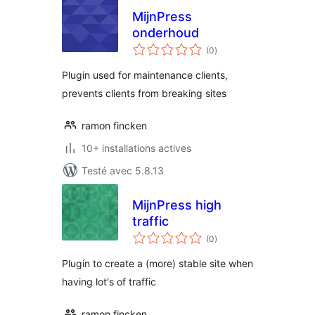
MijnPress
onderhoud
notes
(0
)
en
tout
Plugin used for maintenance clients,
prevents clients from breaking sites
ramon fincken
10+ installations actives
Testé avec 5.8.13
MijnPress high
traffic
notes
(0
)
en
tout
Plugin to create a (more) stable site when
having lot's of traffic
ramon fincken