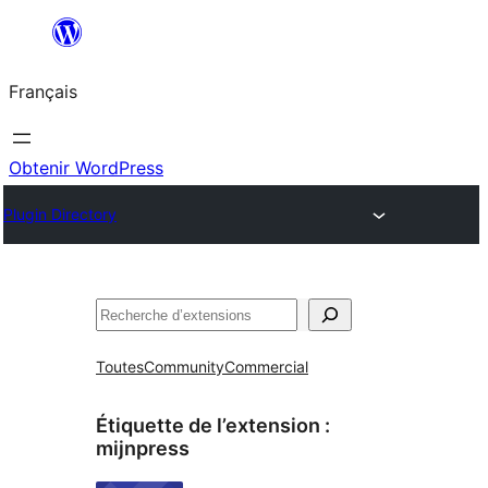
Aller
au
Français
contenu
Obtenir WordPress
Plugin Directory
Rechercher
Toutes
Community
Commercial
Étiquette de l’extension :
mijnpress