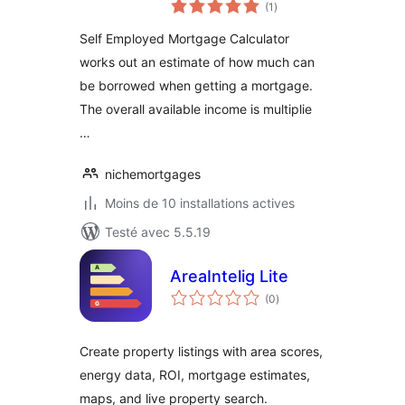
notes
Mortgage
(1
)
en
tout
Calculator
Self Employed Mortgage Calculator
works out an estimate of how much can
be borrowed when getting a mortgage.
The overall available income is multiplie
…
nichemortgages
Moins de 10 installations actives
Testé avec 5.5.19
AreaIntelig Lite
notes
(0
)
en
tout
Create property listings with area scores,
energy data, ROI, mortgage estimates,
maps, and live property search.