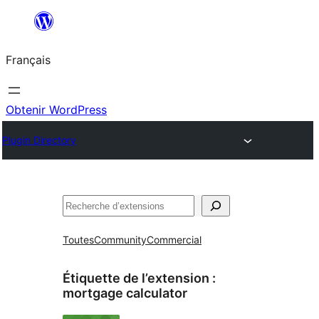
Aller
au
Français
contenu
Obtenir WordPress
Plugin Directory
Rechercher
Toutes
Community
Commercial
Étiquette de l’extension :
mortgage calculator