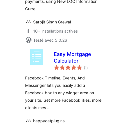
payments, using New LOC Information,
Curre …
Sarbjit Singh Grewal
10+ installations actives
Testé avec 5.0.26
Easy Mortgage
Calculator
notes
(1
)
en
tout
Facebook Timeline, Events, And
Messenger lets you easily add a
Facebook box to any widget area on
your site. Get more Facebook likes, more
clients mes …
happycatplugins