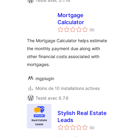
Testé avec 5.7.16
Mortgage
Calculator
notes
(0
)
en
tout
The Mortgage Calculator helps estimate
the monthly payment due along with
other financial costs associated with
mortgages.
mgplugin
Moins de 10 installations actives
Testé avec 6.7.6
Stylish Real Estate
Leads
notes
(0
)
en
tout