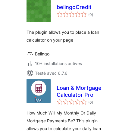
belingoCredit
notes
(0
)
en
tout
The plugin allows you to place a loan
calculator on your page
Belingo
10+ installations actives
Testé avec 6.7.6
Loan & Mortgage
Calculator Pro
notes
(0
)
en
tout
How Much Will My Monthly Or Daily
Mortgage Payments Be? This plugin
allows you to calculate your daily loan