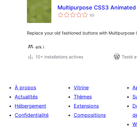
Multipurpose CSS3 Animated
notes
(0
)
en
tout
Replace your old fashioned buttons with Multipurpose
erk i
10+ installations actives
Testé a
À propos
Vitrine
A
Actualités
Thèmes
S
Hébergement
Extensions
D
Confidentialité
Compositions
d
W