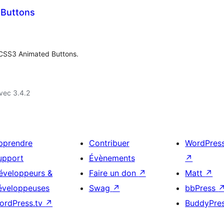
 Buttons
 CSS3 Animated Buttons.
vec 3.4.2
pprendre
Contribuer
WordPres
upport
Évènements
↗
éveloppeurs &
Faire un don
↗
Matt
↗
éveloppeuses
Swag
↗
bbPress
ordPress.tv
↗
BuddyPre