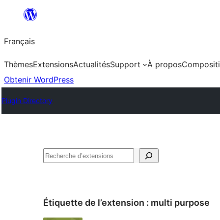
Aller
au
Français
contenu
Thèmes
Extensions
Actualités
Support
À propos
Composit
Obtenir WordPress
Plugin Directory
Rechercher
Étiquette de l’extension :
multi purpose