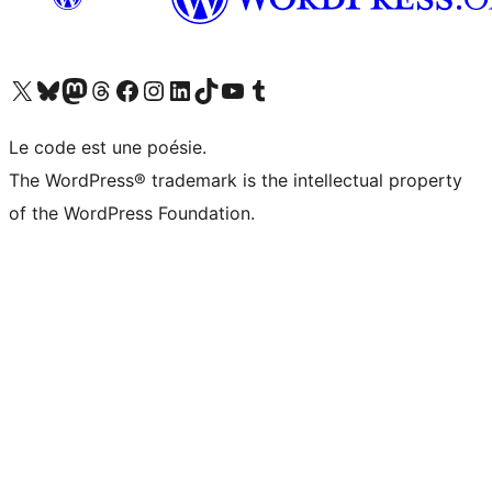
Visitez notre compte X (précédemment Twitter)
Visiter notre compte Bluesky
Visiter notre compte Mastodon
Visiter notre compte Threads
Consulter notre compte Facebook
Consulter notre compte Instagram
Consulter notre compte LinkedIn
Visiter notre compte TokTok
Visiter notre chaîne YouTube
Visiter notre compte Tumblr
Le code est une poésie.
The WordPress® trademark is the intellectual property
of the WordPress Foundation.