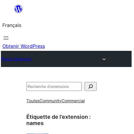
Aller
au
Français
contenu
Obtenir WordPress
Plugin Directory
Rechercher
Toutes
Community
Commercial
Étiquette de l’extension :
names