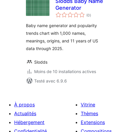
Slodds Baby Name
Generator
notes
(0
)
en
tout
Baby name generator and popularity
trends chart with 1,000 names,
meanings, origins, and 11 years of US
data through 2025.
Slodds
Moins de 10 installations actives
Testé avec 6.9.6
À propos
Vitrine
Actualités
Thèmes
Hébergement
Extensions
Confidentialité
Compositions