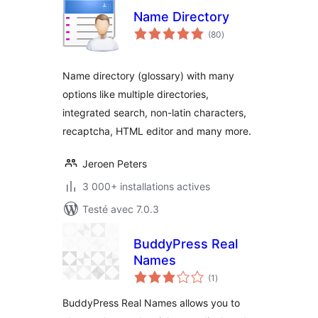
Name Directory
notes
(80
)
en
tout
Name directory (glossary) with many
options like multiple directories,
integrated search, non-latin characters,
recaptcha, HTML editor and many more.
Jeroen Peters
3 000+ installations actives
Testé avec 7.0.3
BuddyPress Real
Names
notes
(1
)
en
tout
BuddyPress Real Names allows you to