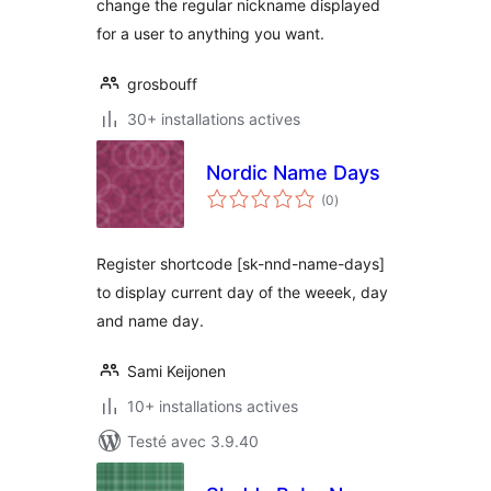
change the regular nickname displayed
for a user to anything you want.
grosbouff
30+ installations actives
Nordic Name Days
notes
(0
)
en
tout
Register shortcode [sk-nnd-name-days]
to display current day of the weeek, day
and name day.
Sami Keijonen
10+ installations actives
Testé avec 3.9.40