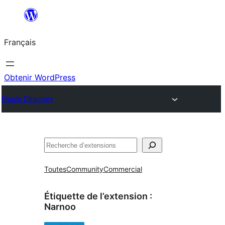
Aller
au
Français
contenu
Obtenir WordPress
Plugin Directory
Rechercher
Toutes
Community
Commercial
Étiquette de l’extension :
Narnoo