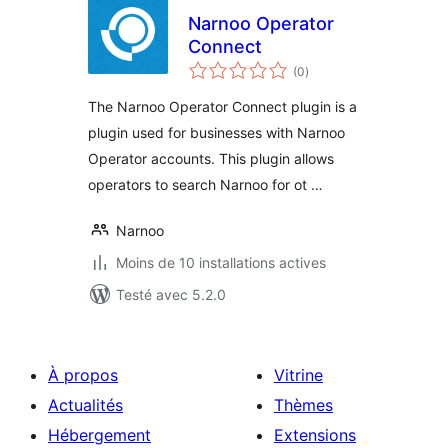
Narnoo Operator
Connect
notes
(0
)
en
tout
The Narnoo Operator Connect plugin is a
plugin used for businesses with Narnoo
Operator accounts. This plugin allows
operators to search Narnoo for ot …
Narnoo
Moins de 10 installations actives
Testé avec 5.2.0
À propos
Vitrine
Actualités
Thèmes
Hébergement
Extensions