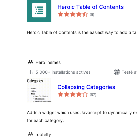
Heroic Table of Contents
notes
(9
)
en
tout
Heroic Table of Contents is the easiest way to add a tab
HeroThemes
5 000+ installations actives
Testé a
Collapsing Categories
notes
(57
)
en
tout
Adds a widget which uses Javascript to dynamically ex
for each category.
robfelty