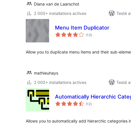
Diana van de Laarschot
2 000+ installations actives
Testé a
Menu Item Duplicator
notes
(13
)
en
tout
Allow you to duplicate menu items and their sub-elem
mathieuhays
2 000+ installations actives
Testé a
Automatically Hierarchic Cate
notes
(12
)
en
tout
Allows you to automatically add hierarchic categories