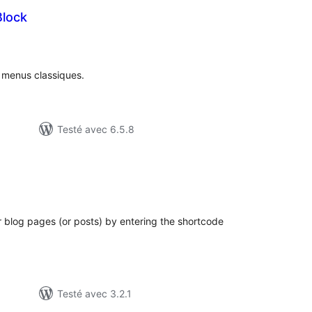
Block
tes
n
ut
s menus classiques.
Testé avec 6.5.8
tes
n
ut
ur blog pages (or posts) by entering the shortcode
Testé avec 3.2.1