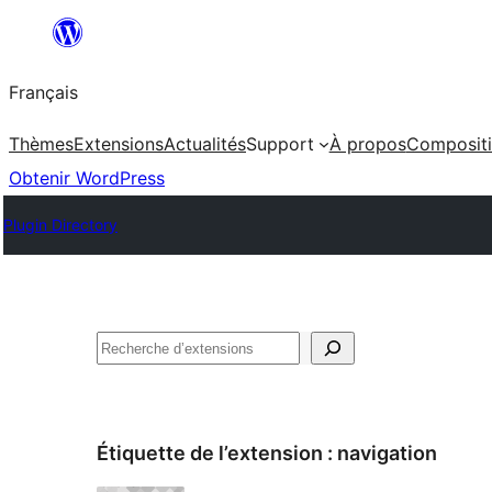
Aller
au
Français
contenu
Thèmes
Extensions
Actualités
Support
À propos
Composit
Obtenir WordPress
Plugin Directory
Rechercher
Étiquette de l’extension :
navigation