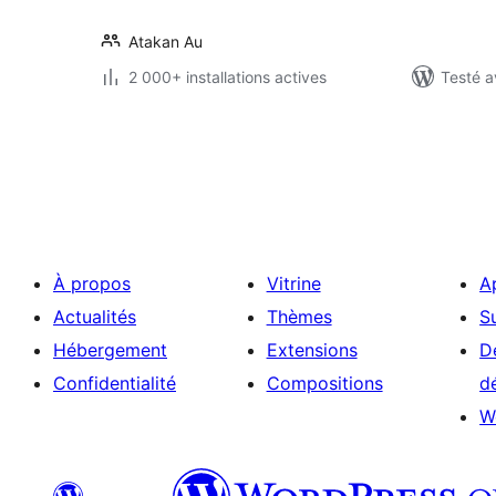
Atakan Au
2 000+ installations actives
Testé a
Pagination
des
publications
À propos
Vitrine
A
Actualités
Thèmes
S
Hébergement
Extensions
D
Confidentialité
Compositions
d
W