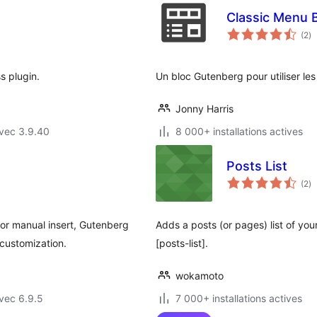
Classic Menu 
no
(2
)
e
to
s plugin.
Un bloc Gutenberg pour utiliser le
Jonny Harris
vec 3.9.40
8 000+ installations actives
Posts List
no
(2
)
e
to
 or manual insert, Gutenberg
Adds a posts (or pages) list of yo
customization.
[posts-list].
wokamoto
vec 6.9.5
7 000+ installations actives