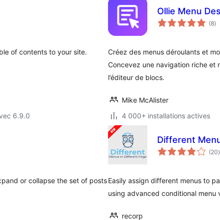
Ollie Menu De
no
(8
)
e
to
le of contents to your site.
Créez des menus déroulants et mob
Concevez une navigation riche et 
l’éditeur de blocs.
Mike McAlister
vec 6.9.0
4 000+ installations actives
Different Menu
(20
)
pand or collapse the set of posts
Easily assign different menus to p
using advanced conditional menu vis
recorp