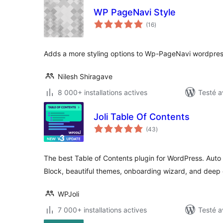
WP PageNavi Style
notes
(16
)
en
tout
Adds a more styling options to Wp-PageNavi wordpres
Nilesh Shiragave
8 000+ installations actives
Testé a
Joli Table Of Contents
notes
(43
)
en
tout
The best Table of Contents plugin for WordPress. Auto
Block, beautiful themes, onboarding wizard, and deep 
WPJoli
7 000+ installations actives
Testé a