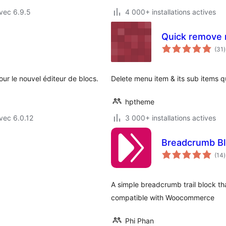
vec 6.9.5
4 000+ installations actives
Quick remove
(31
)
t
ur le nouvel éditeur de blocs.
Delete menu item & its sub items q
hptheme
vec 6.0.12
3 000+ installations actives
Breadcrumb B
(14
)
t
A simple breadcrumb trail block t
compatible with Woocommerce
Phi Phan