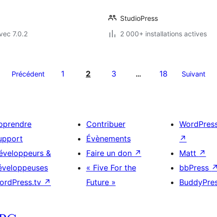
StudioPress
vec 7.0.2
2 000+ installations actives
1
2
3
18
Précédent
…
Suivant
pprendre
Contribuer
WordPres
upport
Évènements
↗
éveloppeurs &
Faire un don
↗
Matt
↗
éveloppeuses
« Five For the
bbPress
ordPress.tv
↗
Future »
BuddyPre