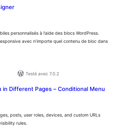
signer
tes
n
ut
iles personnalisés à l’aide des blocs WordPress.
responsive avec n’importe quel contenu de bloc dans
Testé avec 7.0.2
 in Different Pages – Conditional Menu
notes
en
tout
ages, posts, user roles, devices, and custom URLs
ibility rules.