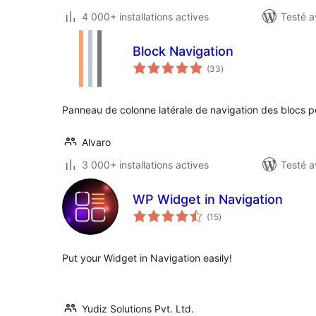
4 000+ installations actives
Testé a
Block Navigation
notes
(33
)
en
tout
Panneau de colonne latérale de navigation des blocs po
Alvaro
3 000+ installations actives
Testé a
WP Widget in Navigation
notes
(15
)
en
tout
Put your Widget in Navigation easily!
Yudiz Solutions Pvt. Ltd.