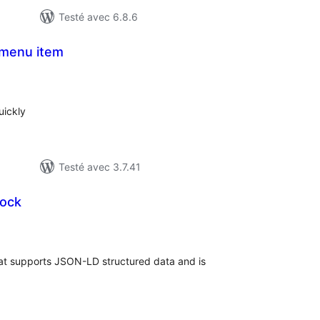
Testé avec 6.8.6
 menu item
notes
en
out
uickly
Testé avec 3.7.41
lock
notes
en
out
hat supports JSON-LD structured data and is