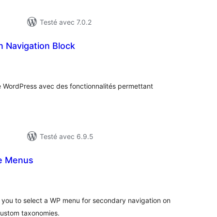
Testé avec 7.0.2
n Navigation Block
tes
n
ut
e WordPress avec des fonctionnalités permettant
Testé avec 6.9.5
le Menus
otes
n
out
 you to select a WP menu for secondary navigation on
 custom taxonomies.