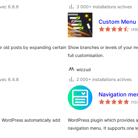
vec 6.8.6
3 000+ installations actives
Custom Menu 
(49
)
r old posts by expanding certain
Show branches or levels of your me
full customisation.
wizzud
vec 6.4.8
2 000+ installations actives
Navigation me
(10
)
t
 WordPress automatically add
WordPress plugin which provides a
navigation menu. It supports one l