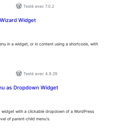
Testé avec 7.0.2
Wizard Widget
notes
en
tout
nu in a widget, or in content using a shortcode, with
Testé avec 4.9.29
nu as Dropdown Widget
notes
en
out
 widget with a clickable dropdown of a WordPress
evel of parent-child menu's.