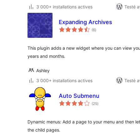
3 000+ installations actives
Testé a
Expanding Archives
notes
(6
)
en
tout
This plugin adds a new widget where you can view you
years and months.
Ashley
3 000+ installations actives
Testé a
Auto Submenu
notes
(25
)
en
tout
Dynamic menus: Add a page to your menu and then let
the child pages.