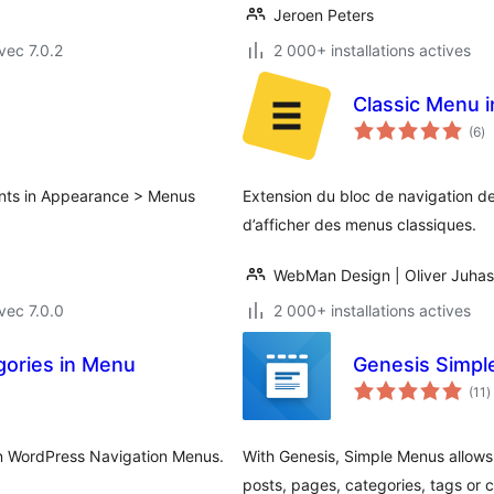
Jeroen Peters
vec 7.0.2
2 000+ installations actives
Classic Menu i
no
(6
)
e
to
ents in Appearance > Menus
Extension du bloc de navigation d
d’afficher des menus classiques.
WebMan Design | Oliver Juhas
vec 7.0.0
2 000+ installations actives
gories in Menu
Genesis Simp
n
(11
)
e
t
 in WordPress Navigation Menus.
With Genesis, Simple Menus allows
posts, pages, categories, tags or