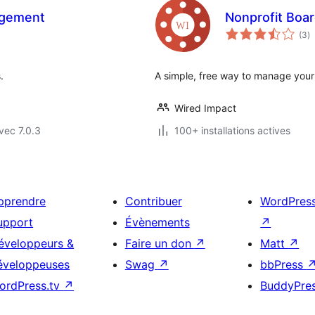
agement
Nonprofit Bo
n
(3
)
e
to
.
A simple, free way to manage your 
Wired Impact
vec 7.0.3
100+ installations actives
pprendre
Contribuer
WordPres
upport
Évènements
↗
éveloppeurs &
Faire un don
↗
Matt
↗
éveloppeuses
Swag
↗
bbPress
ordPress.tv
↗
BuddyPre