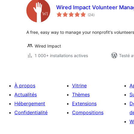
Wired Impact Volunteer Man
notes
(24
)
en
tout
A free, easy way to manage your nonprofit's volunteers
Wired Impact
1 000+ installations actives
Testé a
À propos
Vitrine
A
Actualités
Thèmes
S
Hébergement
Extensions
D
Confidentialité
Compositions
d
W