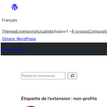
Aller
au
Français
contenu
Thèmes
Extensions
Actualités
Support
À propos
Composit
Obtenir WordPress
Plugin Directory
Rechercher
Étiquette de l’extension :
non-profits