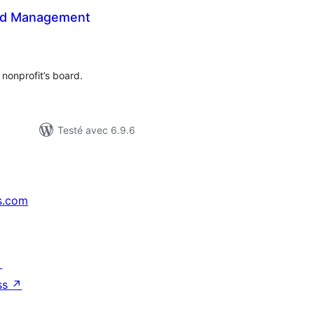
ard Management
otes
n
ut
nonprofit’s board.
Testé avec 6.9.6
s.com
↗
ss
↗