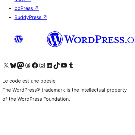
bbPress
↗
BuddyPress
↗
Visitez notre compte X (précédemment Twitter)
Visiter notre compte Bluesky
Visiter notre compte Mastodon
Visiter notre compte Threads
Consulter notre compte Facebook
Consulter notre compte Instagram
Consulter notre compte LinkedIn
Visiter notre compte TokTok
Visiter notre chaîne YouTube
Visiter notre compte Tumblr
Le code est une poésie.
The WordPress® trademark is the intellectual property
of the WordPress Foundation.