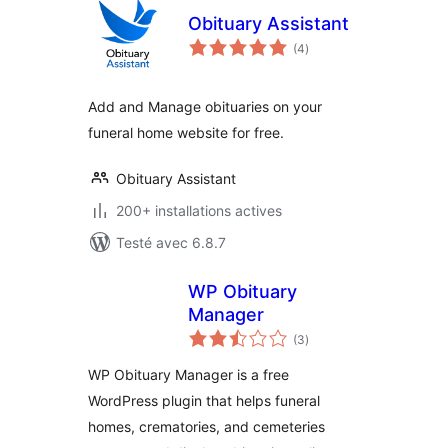
Obituary Assistant
notes
(4
)
en
tout
Add and Manage obituaries on your
funeral home website for free.
Obituary Assistant
200+ installations actives
Testé avec 6.8.7
WP Obituary
Manager
notes
(3
)
en
tout
WP Obituary Manager is a free
WordPress plugin that helps funeral
homes, crematories, and cemeteries