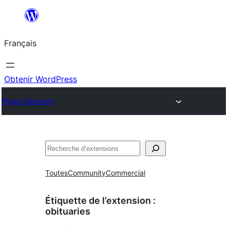
Aller
au
Français
contenu
Obtenir WordPress
Plugin Directory
Rechercher
Toutes
Community
Commercial
Étiquette de l’extension :
obituaries