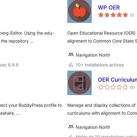
WP OER
no
(1
)
en
to
erg-Editor. Using the edu-
Open Educational Resource (OER) 
 the repository …
alignment to Common Core State 
Navigation North
vec 6.9.6
10+ installations actives
OER Curriculu
n
(0
)
e
to
ect your BuddyPress profile to
Manage and display collections of
ideshare, …
curriculums with alignment to Co
Navigation North
Moins de 10 installations activ