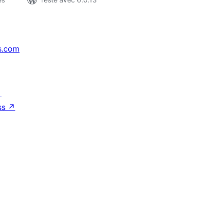
s.com
↗
ss
↗