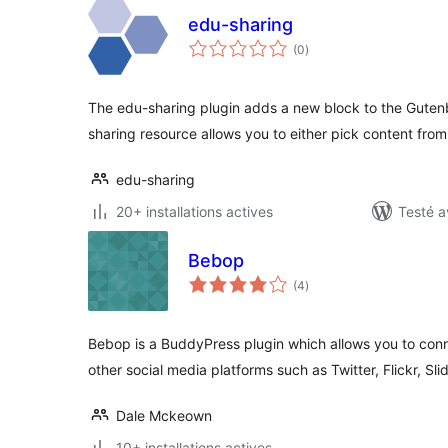
edu-sharing
notes
(0
)
en
tout
The edu-sharing plugin adds a new block to the Gutenb
sharing resource allows you to either pick content from
edu-sharing
20+ installations actives
Testé a
Bebop
notes
(4
)
en
tout
Bebop is a BuddyPress plugin which allows you to conn
other social media platforms such as Twitter, Flickr, Sl
Dale Mckeown
10+ installations actives