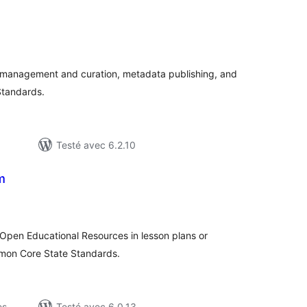
tes
ut
management and curation, metadata publishing, and
Standards.
Testé avec 6.2.10
m
otes
n
ut
 Open Educational Resources in lesson plans or
mmon Core State Standards.
es
Testé avec 6.0.13