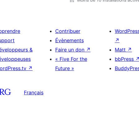
pprendre
Contribuer
WordPres
upport
Évènements
↗
éveloppeurs &
Faire un don
↗
Matt
↗
éveloppeuses
« Five For the
bbPress
ordPress.tv
↗
Future »
BuddyPre
Français