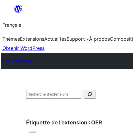
Aller
au
Français
contenu
Thèmes
Extensions
Actualités
Support
À propos
Composit
Obtenir WordPress
Plugin Directory
Rechercher
Étiquette de l’extension :
OER