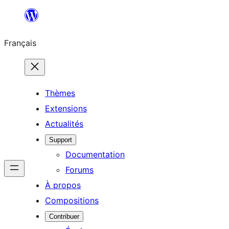
Aller
au
Français
contenu
Thèmes
Extensions
Actualités
Support
Documentation
Forums
À propos
Compositions
Contribuer