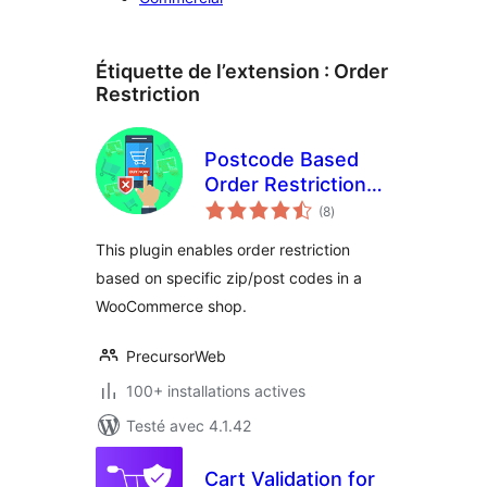
Étiquette de l’extension :
Order
Restriction
Postcode Based
Order Restriction
notes
for WooCommerce
(8
)
en
tout
This plugin enables order restriction
based on specific zip/post codes in a
WooCommerce shop.
PrecursorWeb
100+ installations actives
Testé avec 4.1.42
Cart Validation for