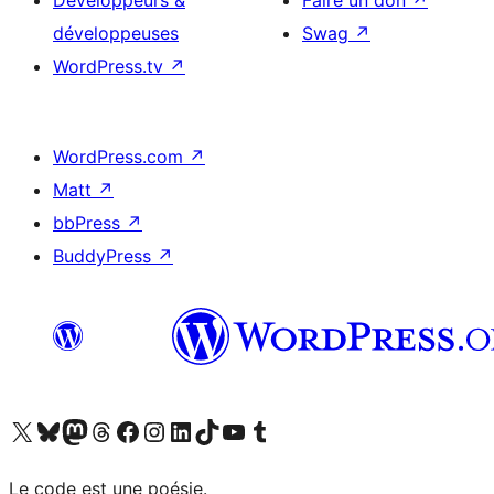
Développeurs &
Faire un don
↗
développeuses
Swag
↗
WordPress.tv
↗
WordPress.com
↗
Matt
↗
bbPress
↗
BuddyPress
↗
Visitez notre compte X (précédemment Twitter)
Visiter notre compte Bluesky
Visiter notre compte Mastodon
Visiter notre compte Threads
Consulter notre compte Facebook
Consulter notre compte Instagram
Consulter notre compte LinkedIn
Visiter notre compte TokTok
Visiter notre chaîne YouTube
Visiter notre compte Tumblr
Le code est une poésie.