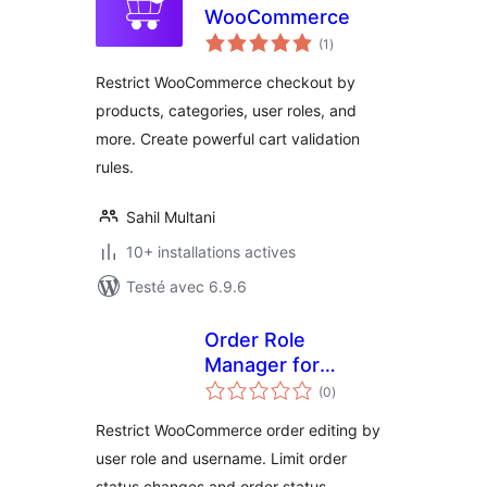
WooCommerce
notes
(1
)
en
tout
Restrict WooCommerce checkout by
products, categories, user roles, and
more. Create powerful cart validation
rules.
Sahil Multani
10+ installations actives
Testé avec 6.9.6
Order Role
Manager for
notes
WooCommerce
(0
)
en
tout
Restrict WooCommerce order editing by
user role and username. Limit order
status changes and order status