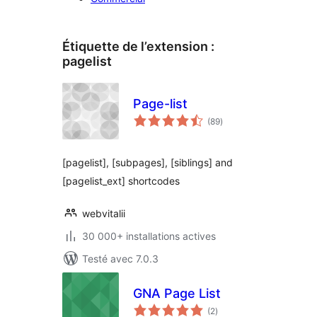
Étiquette de l’extension :
pagelist
Page-list
notes
(89
)
en
tout
[pagelist], [subpages], [siblings] and
[pagelist_ext] shortcodes
webvitalii
30 000+ installations actives
Testé avec 7.0.3
GNA Page List
notes
(2
)
en