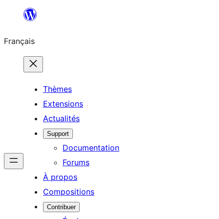
Aller
au
Français
contenu
Thèmes
Extensions
Actualités
Support
Documentation
Forums
À propos
Compositions
Contribuer