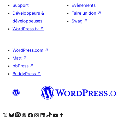
Support
Évènements
Développeurs &
Faire un don
↗
développeuses
Swag
↗
WordPress.tv
↗
WordPress.com
↗
Matt
↗
bbPress
↗
BuddyPress
↗
Visitez notre compte X (précédemment Twitter)
Visiter notre compte Bluesky
Visiter notre compte Mastodon
Visiter notre compte Threads
Consulter notre compte Facebook
Consulter notre compte Instagram
Consulter notre compte LinkedIn
Visiter notre compte TokTok
Visiter notre chaîne YouTube
Visiter notre compte Tumblr