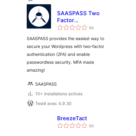
SAASPASS Two
Factor
notes
Authentication –
(0
)
en
tout
2FA
SAASPASS provides the easiest way to
secure your Wordpress with two-factor
authentication (2FA) and enable
passwordless security. MFA made
amazing!
SAASPASS
10+ installations actives
Testé avec 4.9.30
BreezeTact
notes
(0
)
en
tout