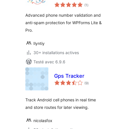
notes
(1
)
en
tout
Advanced phone number validation and
anti-spam protection for WPForms Lite &
Pro.
Ilyntiy
30+ installations actives
Testé avec 6.9.6
Gps Tracker
notes
(9
)
en
tout
Track Android cell phones in real time
and store routes for later viewing.
nicolasfox