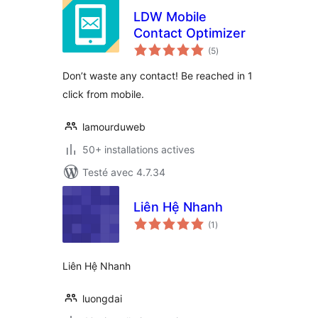
LDW Mobile
Contact Optimizer
notes
(5
)
en
tout
Don’t waste any contact! Be reached in 1
click from mobile.
lamourduweb
50+ installations actives
Testé avec 4.7.34
Liên Hệ Nhanh
notes
(1
)
en
tout
Liên Hệ Nhanh
luongdai