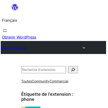
Aller
au
Français
contenu
Obtenir WordPress
Plugin Directory
Rechercher
Toutes
Community
Commercial
Étiquette de l’extension :
phone