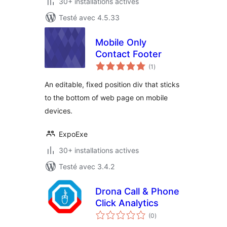
30+ installations actives
Testé avec 4.5.33
Mobile Only
Contact Footer
notes
(1
)
en
tout
An editable, fixed position div that sticks
to the bottom of web page on mobile
devices.
ExpoExe
30+ installations actives
Testé avec 3.4.2
Drona Call & Phone
Click Analytics
notes
(0
)
en
tout