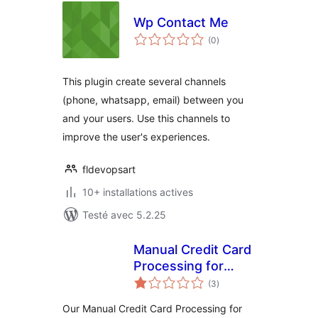
Wp Contact Me
notes
(0
)
en
tout
This plugin create several channels
(phone, whatsapp, email) between you
and your users. Use this channels to
improve the user's experiences.
fldevopsart
10+ installations actives
Testé avec 5.2.25
Manual Credit Card
Processing for
notes
WooCommerce
(3
)
en
tout
Our Manual Credit Card Processing for