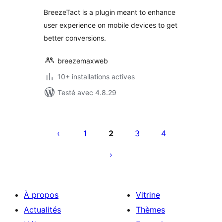
BreezeTact is a plugin meant to enhance
user experience on mobile devices to get
better conversions.
breezemaxweb
10+ installations actives
Testé avec 4.8.29
Pagination
des
1
2
3
4
publications
À propos
Vitrine
Actualités
Thèmes