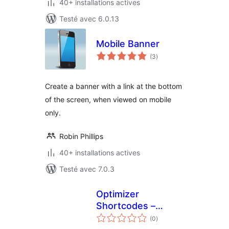
40+ installations actives
Testé avec 6.0.13
Mobile Banner
notes
(3
)
en
tout
Create a banner with a link at the bottom
of the screen, when viewed on mobile
only.
Robin Phillips
40+ installations actives
Testé avec 7.0.3
Optimizer
Shortcodes –
notes
Phone Number
(0
)
en
tout