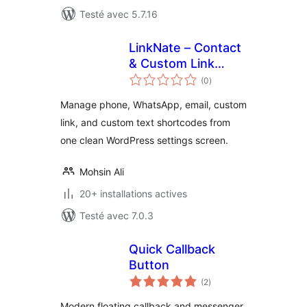
Testé avec 5.7.16
LinkNate – Contact
& Custom Link
notes
Shortcodes
(0
)
en
tout
Manage phone, WhatsApp, email, custom
link, and custom text shortcodes from
one clean WordPress settings screen.
Mohsin Ali
20+ installations actives
Testé avec 7.0.3
Quick Callback
Button
notes
(2
)
en
tout
Modern floating callback and messenger