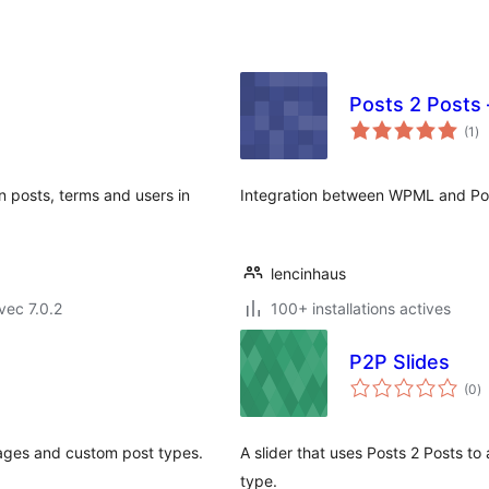
Posts 2 Posts
no
(1
)
en
to
en posts, terms and users in
Integration between WPML and Pos
lencinhaus
vec 7.0.2
100+ installations actives
P2P Slides
n
(0
)
e
to
ages and custom post types.
A slider that uses Posts 2 Posts to
type.