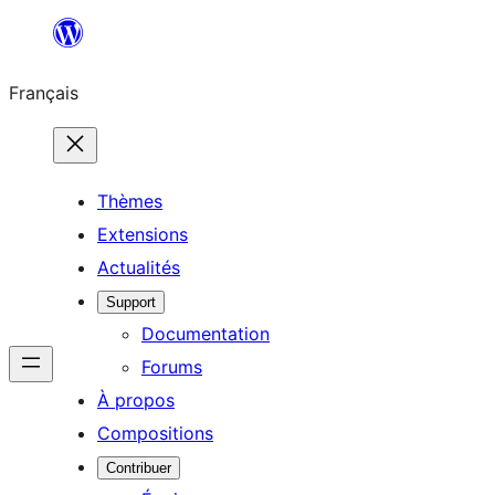
Aller
au
Français
contenu
Thèmes
Extensions
Actualités
Support
Documentation
Forums
À propos
Compositions
Contribuer