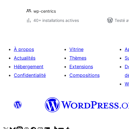
wp-centrics
40+ installations actives
Testé a
À propos
Vitrine
A
Actualités
Thèmes
S
Hébergement
Extensions
D
Confidentialité
Compositions
d
W