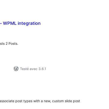
 – WPML integration
tes
ut
ts 2 Posts.
Testé avec 3.6.1
otes
n
ut
 associate post types with a new, custom slide post