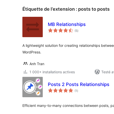
Étiquette de l’extension :
posts to posts
MB Relationships
notes
(5
)
en
tout
A lightweight solution for creating relationships betwe
WordPress.
Anh Tran
1 000+ installations actives
Testé a
Posts 2 Posts Relationships
notes
(1
)
en
tout
Efficient many-to-many connections between posts, p