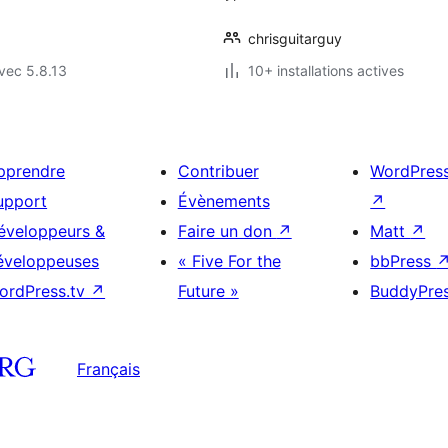
chrisguitarguy
vec 5.8.13
10+ installations actives
pprendre
Contribuer
WordPres
upport
Évènements
↗
éveloppeurs &
Faire un don
↗
Matt
↗
éveloppeuses
« Five For the
bbPress
ordPress.tv
↗
Future »
BuddyPre
Français